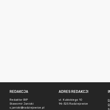
REDAKCJA
ADRES REDAKCJI
Redaktor BIP
ul. Kubickiego 10
D
Sławomir Janicki
96-325 Radziejowice
O
s.janicki@radziejowice.pl
S