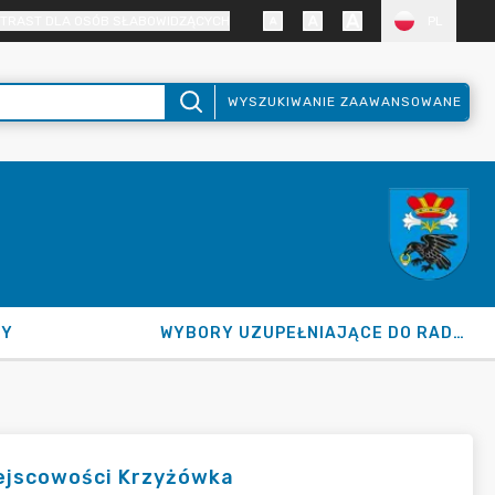
TRAST DLA OSÓB SŁABOWIDZĄCYCH
PL
WYSZUKIWANIE ZAAWANSOWANE
NY
WYBORY UZUPEŁNIAJĄCE DO RADY GMINY 2026
iejscowości Krzyżówka