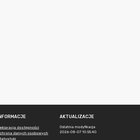
INFORMACJE
AKTUALIZACJE
Ostatnia modyfikacja
eklaracja dostępności
2026-08-07 10:55:40
chrona danych osobowych
tatystyki