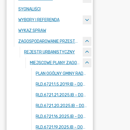
SYGNALIŚCI
WYBORY I REFERENDA
WYKAZ SPRAW
ZAGOSPODAROWANIE PRZESTRZENNE
REJESTR URBANISTYCZNY
MIEJSCOWE PLANY ZAGOSPODAROWANIA PRZESTRZENNEGO - W TRAKCIE OPRACOWANIA
PLAN OGÓLNY GMINY RADZIEJOWICE
RLD.6721.1.5.2019.IB – DOTYCZY FRAGMENTÓW MIEJSCOWOŚCI: KRZE DUŻE, ADAMÓW-PARCEL, RADZIEJOWICE
RLD.6721.21.2025.IB – DOTYCZY FRAGMENTU MIEJSCOWOŚCI: ZAZDROŚĆ
RLD.6721.20.2025.IB – DOTYCZY FRAGMENTU MIEJSCOWOŚCI: RADZIEJOWICE
RLD.6721.16.2025.IB – DOTYCZY DWÓCH FRAGMENTÓW MIEJSCOWOŚCI: KUKLÓWKA ZARZECZNA
RLD.6721.19.2025.IB – DOTYCZY DWÓCH FRAGMENTÓW MIEJSCOWOŚCI: KUKLÓWKA ZARZECZNA