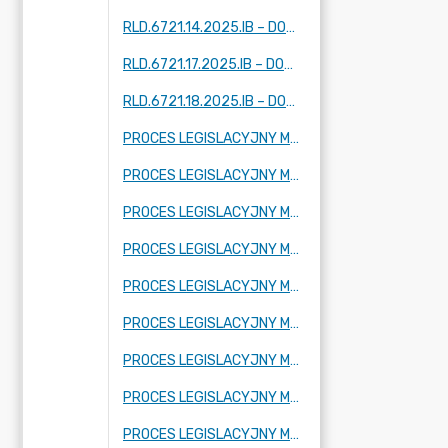
RLD.6721.14.2025.IB – DOTYCZY FRAGMENTU MIEJSCOWOŚCI: TARTAK BRZÓZKI, KORYTÓW (I I II) ZBOISKA, KAMIONKA
RLD.6721.17.2025.IB – DOTYCZY FRAGMENTU MIEJSCOWOŚCI: ADAMÓW -WIEŚ, KUKLÓWKA ZARZECZNA I KRZE DUŻE
RLD.6721.18.2025.IB – DOTYCZY FRAGMENTU MIEJSCOWOŚCI KUKLÓWKA ZARZECZNA.
PROCES LEGISLACYJNY MPZP OBEJMUJĄCY FRAGMENT MIEJSCOWOŚCI RADZIEJOWICE PARCEL
PROCES LEGISLACYJNY MPZP OBEJMUJĄCY FRAGMENT MIEJSCOWOŚCI BUDY MSZCZONOWSKIE
PROCES LEGISLACYJNY MPZP OBEJMUJĄCY FRAGMENT MIEJSCOWOŚCI KRZE DUŻE
PROCES LEGISLACYJNY MPZP OBEJMUJĄCY FRAGMENT MIEJSCOWOŚCI RADZIEJOWICE, FRAGMENTY MIEJSCOWOŚCI RADZIEJOWICE-PARCEL ORAZ FRAGMENTY MIEJSCOWOŚCI ZBOISKA
PROCES LEGISLACYJNY MPZP OBEJMUJĄCY FRAGMENT MIEJSCOWOŚCI SŁABOMIERZ, FRAGMENT MIEJSCOWOŚCI BUDY MSZCZONOWSKIE, FRAGMENT MIEJSCOWOŚCI KRZYŻÓWKA ORAZ FRAGMENT MIEJSCOWOŚCI ZAZDROŚĆ
PROCES LEGISLACYJNY MPZP OBEJMUJĄCY FRAGMENT MIEJSCOWOŚCI KRZE DUŻE
PROCES LEGISLACYJNY MPZP OBEJMUJĄCY FRAGMENT MIEJSCOWOŚCI ADAMÓW-WIEŚ ORAZ FRAGMENT MIEJSCOWOŚCI KUKLÓWKA RADZIEJOWICKA
PROCES LEGISLACYJNY MPZP OBEJMUJĄCY FRAGMENT MIEJSCOWOŚCI CHROBOTY
PROCES LEGISLACYJNY MPZP OBEJMUJĄCY FRAGMENT MIEJSCOWOŚCI KORYTÓW