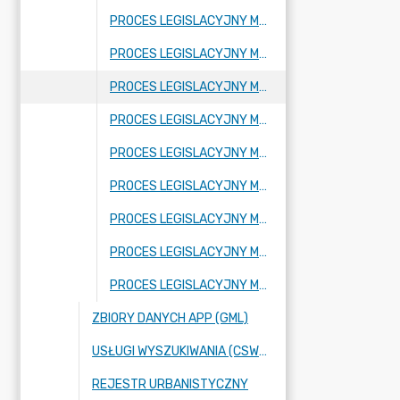
PROCES LEGISLACYJNY MPZP OBEJMUJĄCY FRAGMENT MIEJSCOWOŚCI ADAMÓW-PARCEL ORAZ FRAGMENT MIEJSCOWOŚCI BUDY JÓZEFOWSKIE
PROCES LEGISLACYJNY MPZP OBEJMUJĄCY FRAGMENT MIEJSCOWOŚCI RADZIEJOWICE
PROCES LEGISLACYJNY MPZP OBEJMUJĄCY FRAGMENT MIEJSCOWOŚCI KRZYŻÓWKA
PROCES LEGISLACYJNY MPZP OBEJMUJĄCY FRAGMENT MIEJSCOWOŚCI BENENARD
PROCES LEGISLACYJNY MPZP OBEJMUJĄCY FRAGMENT MIEJSCOWOŚCI KORYTÓW A
PROCES LEGISLACYJNY MPZP OBEJMUJĄCY FRAGMENT MIEJSCOWOŚCI FRAGMENT MIEJSCOWOŚCI KURANÓW
PROCES LEGISLACYJNY MPZP OBEJMUJĄCY FRAGMENT MIEJSCOWOŚCI NOWE BUDY ORAZ FRAGMENT MIEJSCOWOŚCI BUDY JÓZEFOWSKIE
PROCES LEGISLACYJNY MPZP OBEJMUJĄCY FRAGMENTY MIEJSCOWOŚCI: KUKLÓWKA ZARZECZNA ORAZ BUDY JÓZEFOWSKIE
PROCES LEGISLACYJNY MPZP OBEJMUJĄCY FRAGMENT MIEJSCOWOŚCI NOWE BUDY
ZBIORY DANYCH APP (GML)
USŁUGI WYSZUKIWANIA (CSW), PRZEGLĄDANIA (WMS) ORAZ POBIERANIA (WFS),
REJESTR URBANISTYCZNY