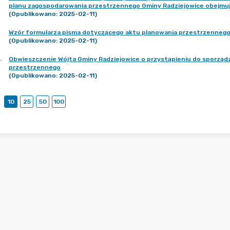
planu zagospodarowania przestrzennego Gminy Radziejowice obejmu
(Opublikowano: 2025-02-11)
Wzór formularza pisma dotyczącego aktu planowania przestrzenneg
(Opublikowano: 2025-02-11)
.
Obwieszczenie Wójta Gminy Radziejowice o przystąpieniu do sporzą
przestrzennego
(Opublikowano: 2025-02-11)
10
25
50
100