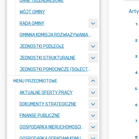
DANE TELEADRESOWE
Arty
WÓJT GMINY
RADA GMINY
1
.
GMINNA KOMISJA ROZWIĄZYWANIA PROBLEMÓW ALKOHOLOWYCH
2
.
JEDNOSTKI PODLEGŁE
3
.
JEDNOSTKI STRUKTURALNE
JEDNOSTKI POMOCNICZE (SOŁECTWA)
4
.
MENU PRZEDMIOTOWE
5
.
AKTUALNE OFERTY PRACY
DOKUMENTY STRATEGICZNE
6
.
FINANSE PUBLICZNE
7
.
GOSPODARKA NIERUCHOMOŚCIAMI
8
.
GOSPODARKA ODPADAMI KOMUNALNYMI