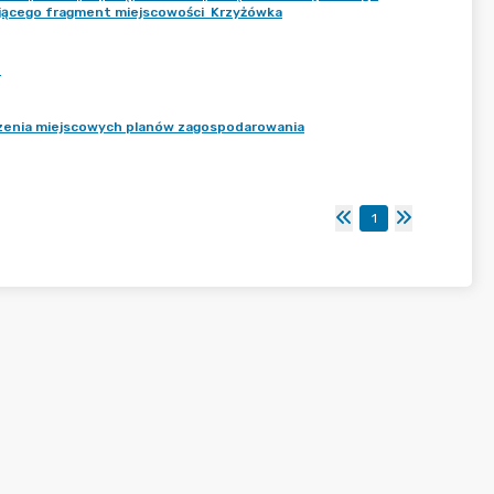
jącego fragment miejscowości Krzyżówka
o
dzenia miejscowych planów zagospodarowania
1