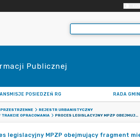
KON
rmacji Publicznej
ANSMISJE POSIEDZEŃ RG
RADA GMI
 PRZESTRZENNE
REJESTR URBANISTYCZNY
PROCES LEGISLACYJNY MPZP OBEJMUJĄCY FRAGMENT MIEJSCOWOŚCI KRZYŻÓWKA
 TRAKCIE OPRACOWANIA
es legislacyjny MPZP obejmujący fragment m