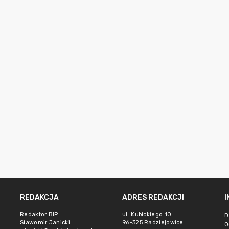
REDAKCJA
ADRES REDAKCJI
Redaktor BIP
ul. Kubickiego 10
D
Sławomir Janicki
96-325 Radziejowice
O