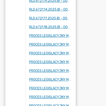
RLD.6721.19.2025.IB – DOTYCZY DWÓCH FRAGMENTÓW MIEJSCOWOŚCI: KUKLÓWKA ZARZECZNA
RLD.6721.14.2025.IB – DOTYCZY FRAGMENTU MIEJSCOWOŚCI: TARTAK BRZÓZKI, KORYTÓW (I I II) ZBOISKA, KAMIONKA
RLD.6721.17.2025.IB – DOTYCZY FRAGMENTU MIEJSCOWOŚCI: ADAMÓW -WIEŚ, KUKLÓWKA ZARZECZNA I KRZE DUŻE
RLD.6721.18.2025.IB – DOTYCZY FRAGMENTU MIEJSCOWOŚCI KUKLÓWKA ZARZECZNA.
PROCES LEGISLACYJNY MPZP OBEJMUJĄCY FRAGMENT MIEJSCOWOŚCI RADZIEJOWICE PARCEL
PROCES LEGISLACYJNY MPZP OBEJMUJĄCY FRAGMENT MIEJSCOWOŚCI BUDY MSZCZONOWSKIE
PROCES LEGISLACYJNY MPZP OBEJMUJĄCY FRAGMENT MIEJSCOWOŚCI KRZE DUŻE
PROCES LEGISLACYJNY MPZP OBEJMUJĄCY FRAGMENT MIEJSCOWOŚCI RADZIEJOWICE, FRAGMENTY MIEJSCOWOŚCI RADZIEJOWICE-PARCEL ORAZ FRAGMENTY MIEJSCOWOŚCI ZBOISKA
PROCES LEGISLACYJNY MPZP OBEJMUJĄCY FRAGMENT MIEJSCOWOŚCI SŁABOMIERZ, FRAGMENT MIEJSCOWOŚCI BUDY MSZCZONOWSKIE, FRAGMENT MIEJSCOWOŚCI KRZYŻÓWKA ORAZ FRAGMENT MIEJSCOWOŚCI ZAZDROŚĆ
PROCES LEGISLACYJNY MPZP OBEJMUJĄCY FRAGMENT MIEJSCOWOŚCI KRZE DUŻE
PROCES LEGISLACYJNY MPZP OBEJMUJĄCY FRAGMENT MIEJSCOWOŚCI ADAMÓW-WIEŚ ORAZ FRAGMENT MIEJSCOWOŚCI KUKLÓWKA RADZIEJOWICKA
PROCES LEGISLACYJNY MPZP OBEJMUJĄCY FRAGMENT MIEJSCOWOŚCI CHROBOTY
PROCES LEGISLACYJNY MPZP OBEJMUJĄCY FRAGMENT MIEJSCOWOŚCI KORYTÓW