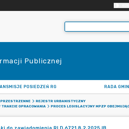
KON
rmacji Publicznej
ANSMISJE POSIEDZEŃ RG
RADA GMI
 PRZESTRZENNE
REJESTR URBANISTYCZNY
 TRAKCIE OPRACOWANIA
PROCES LEGISLACYJNY MPZP OBEJMUJĄ
ki do zawiadomienia RLD.6721.8.2.2025.IB