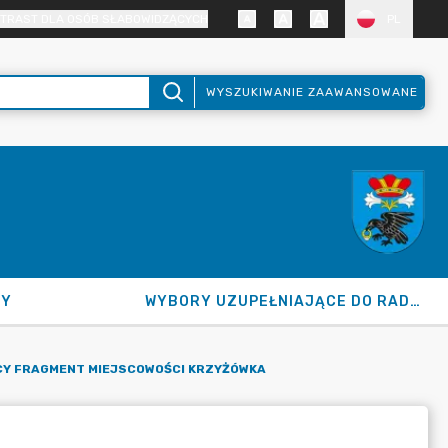
TRAST DLA OSÓB SŁABOWIDZĄCYCH
PL
WYSZUKIWANIE ZAAWANSOWANE
NY
WYBORY UZUPEŁNIAJĄCE DO RADY GMINY 2026
CY FRAGMENT MIEJSCOWOŚCI KRZYŻÓWKA