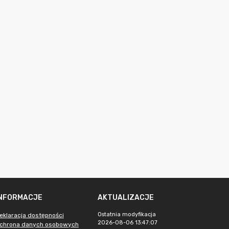
INFORMACJE
AKTUALIZACJE
Ostatnia modyfikacja
eklaracja dostępności
2026-08-06 13:47:07
chrona danych osobowych