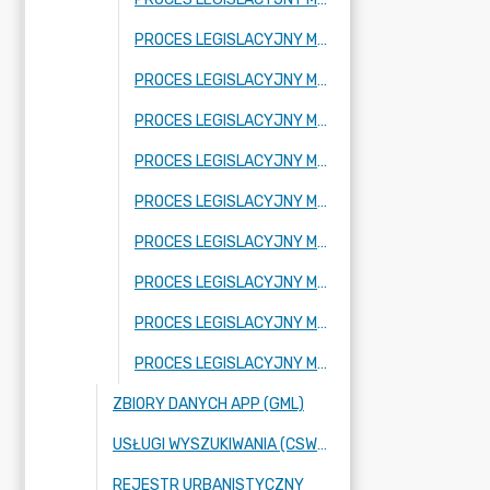
PROCES LEGISLACYJNY MPZP OBEJMUJĄCY FRAGMENT MIEJSCOWOŚCI ADAMÓW-PARCEL ORAZ FRAGMENT MIEJSCOWOŚCI BUDY JÓZEFOWSKIE
PROCES LEGISLACYJNY MPZP OBEJMUJĄCY FRAGMENT MIEJSCOWOŚCI RADZIEJOWICE
PROCES LEGISLACYJNY MPZP OBEJMUJĄCY FRAGMENT MIEJSCOWOŚCI KRZYŻÓWKA
PROCES LEGISLACYJNY MPZP OBEJMUJĄCY FRAGMENT MIEJSCOWOŚCI BENENARD
PROCES LEGISLACYJNY MPZP OBEJMUJĄCY FRAGMENT MIEJSCOWOŚCI KORYTÓW A
PROCES LEGISLACYJNY MPZP OBEJMUJĄCY FRAGMENT MIEJSCOWOŚCI FRAGMENT MIEJSCOWOŚCI KURANÓW
PROCES LEGISLACYJNY MPZP OBEJMUJĄCY FRAGMENT MIEJSCOWOŚCI NOWE BUDY ORAZ FRAGMENT MIEJSCOWOŚCI BUDY JÓZEFOWSKIE
PROCES LEGISLACYJNY MPZP OBEJMUJĄCY FRAGMENTY MIEJSCOWOŚCI: KUKLÓWKA ZARZECZNA ORAZ BUDY JÓZEFOWSKIE
PROCES LEGISLACYJNY MPZP OBEJMUJĄCY FRAGMENT MIEJSCOWOŚCI NOWE BUDY
ZBIORY DANYCH APP (GML)
USŁUGI WYSZUKIWANIA (CSW), PRZEGLĄDANIA (WMS) ORAZ POBIERANIA (WFS),
REJESTR URBANISTYCZNY