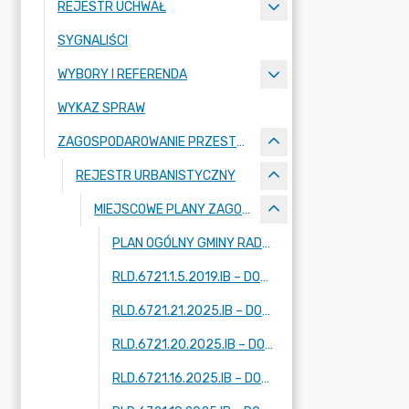
REJESTR UCHWAŁ
SYGNALIŚCI
WYBORY I REFERENDA
WYKAZ SPRAW
ZAGOSPODAROWANIE PRZESTRZENNE
REJESTR URBANISTYCZNY
MIEJSCOWE PLANY ZAGOSPODAROWANIA PRZESTRZENNEGO - W TRAKCIE OPRACOWANIA
PLAN OGÓLNY GMINY RADZIEJOWICE
RLD.6721.1.5.2019.IB – DOTYCZY FRAGMENTÓW MIEJSCOWOŚCI: KRZE DUŻE, ADAMÓW-PARCEL, RADZIEJOWICE
RLD.6721.21.2025.IB – DOTYCZY FRAGMENTU MIEJSCOWOŚCI: ZAZDROŚĆ
RLD.6721.20.2025.IB – DOTYCZY FRAGMENTU MIEJSCOWOŚCI: RADZIEJOWICE
RLD.6721.16.2025.IB – DOTYCZY DWÓCH FRAGMENTÓW MIEJSCOWOŚCI: KUKLÓWKA ZARZECZNA