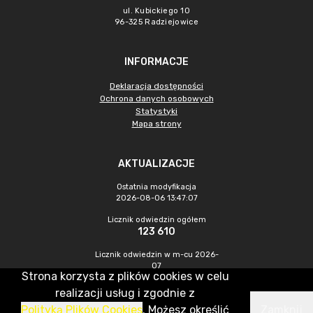
ul. Kubickiego 10
96-325 Radziejowice
INFORMACJE
Deklaracja dostępności
Ochrona danych osobowych
Statystyki
Mapa strony
AKTUALIZACJE
Ostatnia modyfikacja
2026-08-06 13:47:07
Licznik odwiedzin ogółem
123 610
Licznik odwiedzin w m-cu 2026-
07
Strona korzysta z plików cookies w celu
270
realizacji usług i zgodnie z
Polityką Plików Cookies
. Możesz określić
Zamknij
CMS & Hosting: Nefeni Sp. z o.o.