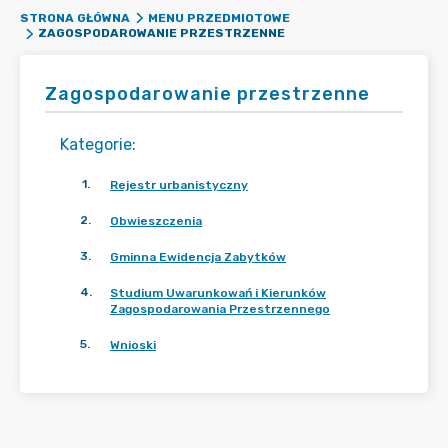
STRONA GŁÓWNA
MENU PRZEDMIOTOWE
ZAGOSPODAROWANIE PRZESTRZENNE
Zagospodarowanie przestrzenne
Kategorie
:
1
.
Rejestr urbanistyczny
2
.
Obwieszczenia
3
.
Gminna Ewidencja Zabytków
4
.
Studium Uwarunkowań i Kierunków
Zagospodarowania Przestrzennego
5
.
Wnioski