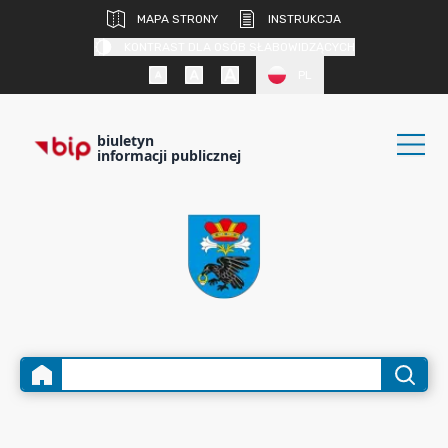
MAPA STRONY
INSTRUKCJA
KONTRAST DLA OSÓB SŁABOWIDZĄCYCH
PL
biuletyn
informacji publicznej