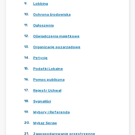
9
.
Lobbing
10
.
Ochrona środowiska
11
.
Ogłoszenia
12
.
Oświadczenia majątkowe
13
.
Organizacje pozarządowe
14
.
Petycje
15
.
Podatki Lokalne
16
.
Pomoc publiczna
17
.
Rejestr Uchwał
18
.
Sygnaliści
19
.
Wybory i Referenda
20
.
Wykaz Spraw
21
.
Zagospodarowanie przestrzenne