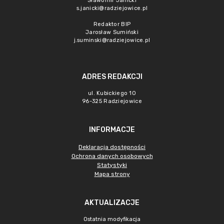
Sławomir Janicki
s.janicki@radziejowice.pl
Redaktor BIP
Jarosław Sumiński
j.suminski@radziejowice.pl
ADRES REDAKCJI
ul. Kubickiego 10
96-325 Radziejowice
INFORMACJE
Deklaracja dostępności
Ochrona danych osobowych
Statystyki
Mapa strony
AKTUALIZACJE
Ostatnia modyfikacja