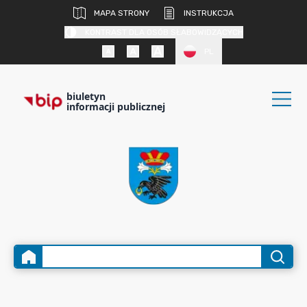
MAPA STRONY
INSTRUKCJA
KONTRAST DLA OSÓB SŁABOWIDZĄCYCH
PL
biuletyn
informacji publicznej