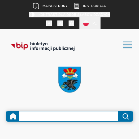
MAPA STRONY
INSTRUKCJA
KONTRAST DLA OSÓB SŁABOWIDZĄCYCH
PL
biuletyn
informacji publicznej