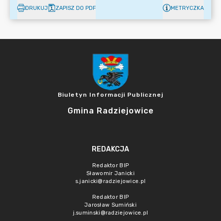
DRUKUJ
ZAPISZ DO PDF
METRYCZKA
Biuletyn Informacji Publicznej
Gmina Radziejowice
REDAKCJA
Redaktor BIP
Sławomir Janicki
s.janicki@radziejowice.pl
Redaktor BIP
Jarosław Sumiński
j.suminski@radziejowice.pl