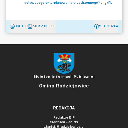
dotyczacego-aktu-planowania-przestrzennego?lang=PL
DRUKUJ
ZAPISZ DO PDF
METRYCZKA
Biuletyn Informacji Publicznej
Gmina Radziejowice
REDAKCJA
Redaktor BIP
Sławomir Janicki
s.janicki@radziejowice.pl