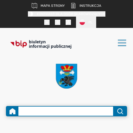
MAPA STRONY
INSTRUKCJA
KONTRAST DLA OSÓB SŁABOWIDZĄCYCH
PL
biuletyn
informacji publicznej