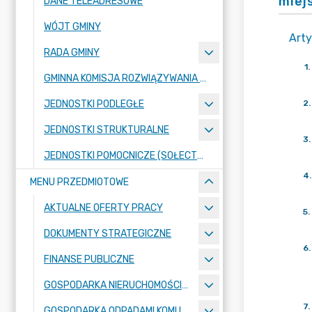
miej
DANE TELEADRESOWE
WÓJT GMINY
Arty
RADA GMINY
1
.
GMINNA KOMISJA ROZWIĄZYWANIA PROBLEMÓW ALKOHOLOWYCH
JEDNOSTKI PODLEGŁE
2
.
JEDNOSTKI STRUKTURALNE
3
.
JEDNOSTKI POMOCNICZE (SOŁECTWA)
4
.
MENU PRZEDMIOTOWE
AKTUALNE OFERTY PRACY
5
.
DOKUMENTY STRATEGICZNE
6
.
FINANSE PUBLICZNE
GOSPODARKA NIERUCHOMOŚCIAMI
7
.
GOSPODARKA ODPADAMI KOMUNALNYMI