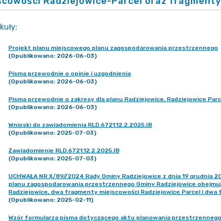
scowości Radziejowice-Parcel oraz fragmenty
kuły
:
Projekt planu miejscowego planu zagospodarowania przestrzennego
(Opublikowano: 2026-06-03)
Pisma przewodnie o opinie i uzgodnienia
(Opublikowano: 2026-06-03)
Pisma przewodnie o zakresy dla planu Radziejowice, Radziejowice Parc
(Opublikowano: 2026-06-03)
Wnioski do zawiadomienia RLD.6721.12.2.2025.IB
(Opublikowano: 2025-07-03)
Zawiadomienie RLD.6721.12.2.2025.IB
(Opublikowano: 2025-07-03)
UCHWAŁA NR X/89//2024 Rady Gminy Radziejowice z dnia 19 grudnia 20
planu zagospodarowania przestrzennego Gminy Radziejowice obejmuj
Radziejowice, dwa fragmenty miejscowości Radziejowice Parcel i dwa
(Opublikowano: 2025-02-11)
Wzór formularza pisma dotyczącego aktu planowania przestrzenneg