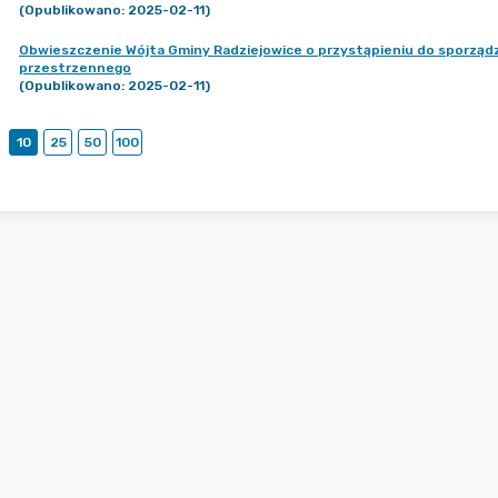
(Opublikowano: 2025-02-11)
Obwieszczenie Wójta Gminy Radziejowice o przystąpieniu do sporzą
przestrzennego
(Opublikowano: 2025-02-11)
10
25
50
100