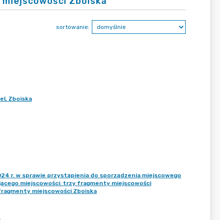
 miejscowości Zboiska
sortowanie:
el, Zboiska
24 r. w sprawie przystąpienia do sporządzenia miejscowego
ącego miejscowości: trzy fragmenty miejscowości
 fragmenty miejscowości Zboiska
o