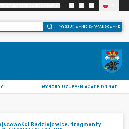
TRAST DLA OSÓB SŁABOWIDZĄCYCH
PL
WYSZUKIWANIE ZAAWANSOWANE
NY
WYBORY UZUPEŁNIAJĄCE DO RADY GMINY 2026
ejscowości Radziejowice, fragmenty