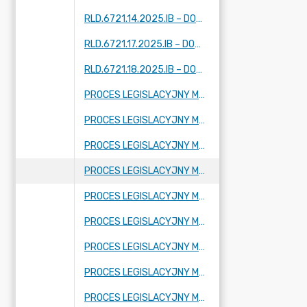
RLD.6721.14.2025.IB – DOTYCZY FRAGMENTU MIEJSCOWOŚCI: TARTAK BRZÓZKI, KORYTÓW (I I II) ZBOISKA, KAMIONKA
RLD.6721.17.2025.IB – DOTYCZY FRAGMENTU MIEJSCOWOŚCI: ADAMÓW -WIEŚ, KUKLÓWKA ZARZECZNA I KRZE DUŻE
RLD.6721.18.2025.IB – DOTYCZY FRAGMENTU MIEJSCOWOŚCI KUKLÓWKA ZARZECZNA.
PROCES LEGISLACYJNY MPZP OBEJMUJĄCY FRAGMENT MIEJSCOWOŚCI RADZIEJOWICE PARCEL
PROCES LEGISLACYJNY MPZP OBEJMUJĄCY FRAGMENT MIEJSCOWOŚCI BUDY MSZCZONOWSKIE
PROCES LEGISLACYJNY MPZP OBEJMUJĄCY FRAGMENT MIEJSCOWOŚCI KRZE DUŻE
PROCES LEGISLACYJNY MPZP OBEJMUJĄCY FRAGMENT MIEJSCOWOŚCI RADZIEJOWICE, FRAGMENTY MIEJSCOWOŚCI RADZIEJOWICE-PARCEL ORAZ FRAGMENTY MIEJSCOWOŚCI ZBOISKA
PROCES LEGISLACYJNY MPZP OBEJMUJĄCY FRAGMENT MIEJSCOWOŚCI SŁABOMIERZ, FRAGMENT MIEJSCOWOŚCI BUDY MSZCZONOWSKIE, FRAGMENT MIEJSCOWOŚCI KRZYŻÓWKA ORAZ FRAGMENT MIEJSCOWOŚCI ZAZDROŚĆ
PROCES LEGISLACYJNY MPZP OBEJMUJĄCY FRAGMENT MIEJSCOWOŚCI KRZE DUŻE
PROCES LEGISLACYJNY MPZP OBEJMUJĄCY FRAGMENT MIEJSCOWOŚCI ADAMÓW-WIEŚ ORAZ FRAGMENT MIEJSCOWOŚCI KUKLÓWKA RADZIEJOWICKA
PROCES LEGISLACYJNY MPZP OBEJMUJĄCY FRAGMENT MIEJSCOWOŚCI CHROBOTY
PROCES LEGISLACYJNY MPZP OBEJMUJĄCY FRAGMENT MIEJSCOWOŚCI KORYTÓW