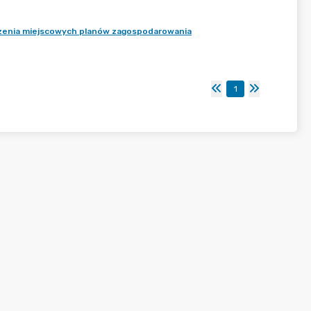
dzenia miejscowych planów zagospodarowania
1