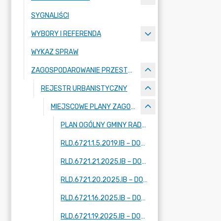
SYGNALIŚCI
WYBORY I REFERENDA
WYKAZ SPRAW
ZAGOSPODAROWANIE PRZESTRZENNE
REJESTR URBANISTYCZNY
MIEJSCOWE PLANY ZAGOSPODAROWANIA PRZESTRZENNEGO - W TRAKCIE OPRACOWANIA
PLAN OGÓLNY GMINY RADZIEJOWICE
RLD.6721.1.5.2019.IB – DOTYCZY FRAGMENTÓW MIEJSCOWOŚCI: KRZE DUŻE, ADAMÓW-PARCEL, RADZIEJOWICE
RLD.6721.21.2025.IB – DOTYCZY FRAGMENTU MIEJSCOWOŚCI: ZAZDROŚĆ
RLD.6721.20.2025.IB – DOTYCZY FRAGMENTU MIEJSCOWOŚCI: RADZIEJOWICE
RLD.6721.16.2025.IB – DOTYCZY DWÓCH FRAGMENTÓW MIEJSCOWOŚCI: KUKLÓWKA ZARZECZNA
RLD.6721.19.2025.IB – DOTYCZY DWÓCH FRAGMENTÓW MIEJSCOWOŚCI: KUKLÓWKA ZARZECZNA