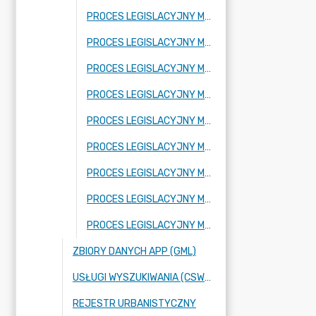
PROCES LEGISLACYJNY MPZP OBEJMUJĄCY FRAGMENT MIEJSCOWOŚCI ADAMÓW-PARCEL ORAZ FRAGMENT MIEJSCOWOŚCI BUDY JÓZEFOWSKIE
PROCES LEGISLACYJNY MPZP OBEJMUJĄCY FRAGMENT MIEJSCOWOŚCI RADZIEJOWICE
PROCES LEGISLACYJNY MPZP OBEJMUJĄCY FRAGMENT MIEJSCOWOŚCI KRZYŻÓWKA
PROCES LEGISLACYJNY MPZP OBEJMUJĄCY FRAGMENT MIEJSCOWOŚCI BENENARD
PROCES LEGISLACYJNY MPZP OBEJMUJĄCY FRAGMENT MIEJSCOWOŚCI KORYTÓW A
PROCES LEGISLACYJNY MPZP OBEJMUJĄCY FRAGMENT MIEJSCOWOŚCI FRAGMENT MIEJSCOWOŚCI KURANÓW
PROCES LEGISLACYJNY MPZP OBEJMUJĄCY FRAGMENT MIEJSCOWOŚCI NOWE BUDY ORAZ FRAGMENT MIEJSCOWOŚCI BUDY JÓZEFOWSKIE
PROCES LEGISLACYJNY MPZP OBEJMUJĄCY FRAGMENTY MIEJSCOWOŚCI: KUKLÓWKA ZARZECZNA ORAZ BUDY JÓZEFOWSKIE
PROCES LEGISLACYJNY MPZP OBEJMUJĄCY FRAGMENT MIEJSCOWOŚCI NOWE BUDY
ZBIORY DANYCH APP (GML)
USŁUGI WYSZUKIWANIA (CSW), PRZEGLĄDANIA (WMS) ORAZ POBIERANIA (WFS),
REJESTR URBANISTYCZNY