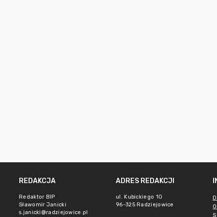
REDAKCJA
ADRES REDAKCJI
Redaktor BIP
ul. Kubickiego 10
D
Sławomir Janicki
96-325 Radziejowice
O
s.janicki@radziejowice.pl
S