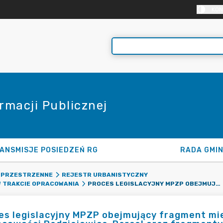
KON
rmacji Publicznej
ANSMISJE POSIEDZEŃ RG
RADA GMI
 PRZESTRZENNE
REJESTR URBANISTYCZNY
PROCES LEGISLACYJNY MPZP OBEJMUJĄCY FRAGMENT MIEJSCOWOŚCI RADZIEJOWICE, FRAGMENTY MIEJSCOWOŚCI RADZIEJOWICE-PARCEL ORAZ FRAGMENTY MIEJSCOWOŚCI ZBOISKA
 TRAKCIE OPRACOWANIA
es legislacyjny MPZP obejmujący fragment mi