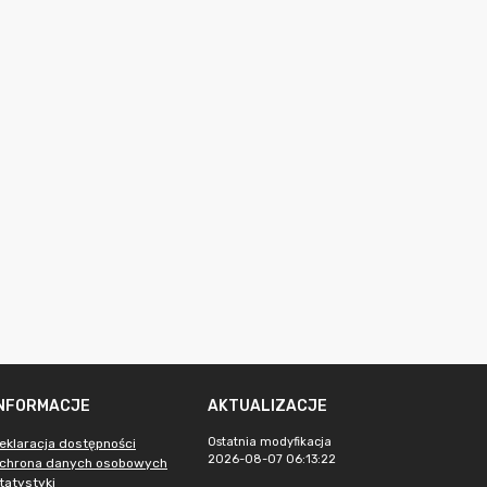
INFORMACJE
AKTUALIZACJE
Ostatnia modyfikacja
eklaracja dostępności
2026-08-07 06:13:22
chrona danych osobowych
tatystyki