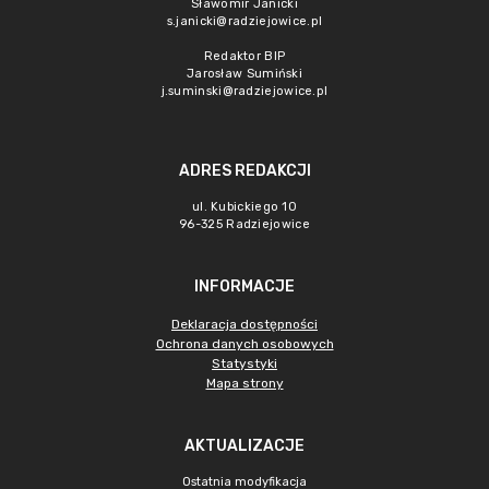
Sławomir Janicki
s.janicki@radziejowice.pl
Redaktor BIP
Jarosław Sumiński
j.suminski@radziejowice.pl
ADRES REDAKCJI
ul. Kubickiego 10
96-325 Radziejowice
INFORMACJE
Deklaracja dostępności
Ochrona danych osobowych
Statystyki
Mapa strony
AKTUALIZACJE
Ostatnia modyfikacja