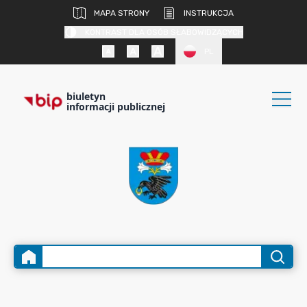
MAPA STRONY
INSTRUKCJA
KONTRAST DLA OSÓB SŁABOWIDZĄCYCH
PL
biuletyn
informacji publicznej