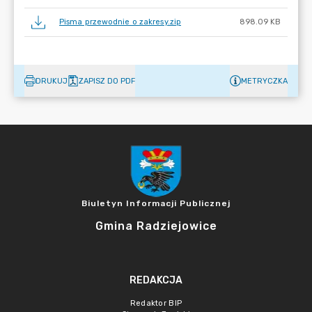
Pisma przewodnie o zakresy.zip
898.09 KB
DRUKUJ
ZAPISZ DO PDF
METRYCZKA
Biuletyn Informacji Publicznej
Gmina Radziejowice
REDAKCJA
Redaktor BIP