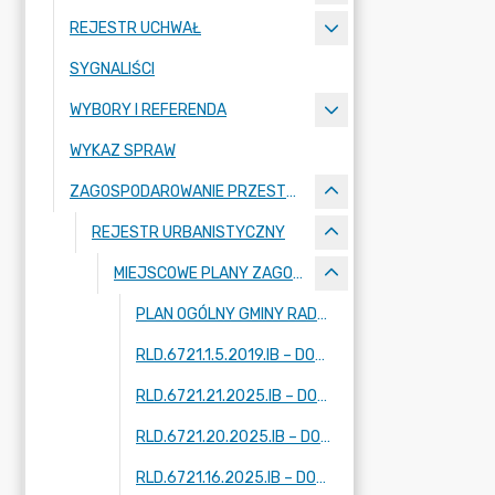
REJESTR UCHWAŁ
SYGNALIŚCI
WYBORY I REFERENDA
WYKAZ SPRAW
ZAGOSPODAROWANIE PRZESTRZENNE
REJESTR URBANISTYCZNY
MIEJSCOWE PLANY ZAGOSPODAROWANIA PRZESTRZENNEGO - W TRAKCIE OPRACOWANIA
PLAN OGÓLNY GMINY RADZIEJOWICE
RLD.6721.1.5.2019.IB – DOTYCZY FRAGMENTÓW MIEJSCOWOŚCI: KRZE DUŻE, ADAMÓW-PARCEL, RADZIEJOWICE
RLD.6721.21.2025.IB – DOTYCZY FRAGMENTU MIEJSCOWOŚCI: ZAZDROŚĆ
RLD.6721.20.2025.IB – DOTYCZY FRAGMENTU MIEJSCOWOŚCI: RADZIEJOWICE
RLD.6721.16.2025.IB – DOTYCZY DWÓCH FRAGMENTÓW MIEJSCOWOŚCI: KUKLÓWKA ZARZECZNA