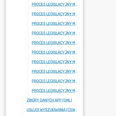
PROCES LEGISLACYJNY MPZP OBEJMUJĄCY FRAGMENT MIEJSCOWOŚCI KORYTÓW
PROCES LEGISLACYJNY MPZP OBEJMUJĄCY FRAGMENT MIEJSCOWOŚCI ADAMÓW-PARCEL ORAZ FRAGMENT MIEJSCOWOŚCI BUDY JÓZEFOWSKIE
PROCES LEGISLACYJNY MPZP OBEJMUJĄCY FRAGMENT MIEJSCOWOŚCI RADZIEJOWICE
PROCES LEGISLACYJNY MPZP OBEJMUJĄCY FRAGMENT MIEJSCOWOŚCI KRZYŻÓWKA
PROCES LEGISLACYJNY MPZP OBEJMUJĄCY FRAGMENT MIEJSCOWOŚCI BENENARD
PROCES LEGISLACYJNY MPZP OBEJMUJĄCY FRAGMENT MIEJSCOWOŚCI KORYTÓW A
PROCES LEGISLACYJNY MPZP OBEJMUJĄCY FRAGMENT MIEJSCOWOŚCI FRAGMENT MIEJSCOWOŚCI KURANÓW
PROCES LEGISLACYJNY MPZP OBEJMUJĄCY FRAGMENT MIEJSCOWOŚCI NOWE BUDY ORAZ FRAGMENT MIEJSCOWOŚCI BUDY JÓZEFOWSKIE
PROCES LEGISLACYJNY MPZP OBEJMUJĄCY FRAGMENTY MIEJSCOWOŚCI: KUKLÓWKA ZARZECZNA ORAZ BUDY JÓZEFOWSKIE
PROCES LEGISLACYJNY MPZP OBEJMUJĄCY FRAGMENT MIEJSCOWOŚCI NOWE BUDY
ZBIORY DANYCH APP (GML)
USŁUGI WYSZUKIWANIA (CSW), PRZEGLĄDANIA (WMS) ORAZ POBIERANIA (WFS),