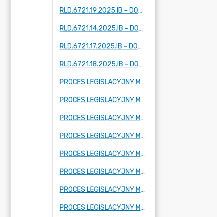
RLD.6721.19.2025.IB – DOTYCZY DWÓCH FRAGMENTÓW MIEJSCOWOŚCI: KUKLÓWKA ZARZECZNA
RLD.6721.14.2025.IB – DOTYCZY FRAGMENTU MIEJSCOWOŚCI: TARTAK BRZÓZKI, KORYTÓW (I I II) ZBOISKA, KAMIONKA
RLD.6721.17.2025.IB – DOTYCZY FRAGMENTU MIEJSCOWOŚCI: ADAMÓW -WIEŚ, KUKLÓWKA ZARZECZNA I KRZE DUŻE
RLD.6721.18.2025.IB – DOTYCZY FRAGMENTU MIEJSCOWOŚCI KUKLÓWKA ZARZECZNA.
PROCES LEGISLACYJNY MPZP OBEJMUJĄCY FRAGMENT MIEJSCOWOŚCI RADZIEJOWICE PARCEL
PROCES LEGISLACYJNY MPZP OBEJMUJĄCY FRAGMENT MIEJSCOWOŚCI BUDY MSZCZONOWSKIE
PROCES LEGISLACYJNY MPZP OBEJMUJĄCY FRAGMENT MIEJSCOWOŚCI KRZE DUŻE
PROCES LEGISLACYJNY MPZP OBEJMUJĄCY FRAGMENT MIEJSCOWOŚCI RADZIEJOWICE, FRAGMENTY MIEJSCOWOŚCI RADZIEJOWICE-PARCEL ORAZ FRAGMENTY MIEJSCOWOŚCI ZBOISKA
PROCES LEGISLACYJNY MPZP OBEJMUJĄCY FRAGMENT MIEJSCOWOŚCI SŁABOMIERZ, FRAGMENT MIEJSCOWOŚCI BUDY MSZCZONOWSKIE, FRAGMENT MIEJSCOWOŚCI KRZYŻÓWKA ORAZ FRAGMENT MIEJSCOWOŚCI ZAZDROŚĆ
PROCES LEGISLACYJNY MPZP OBEJMUJĄCY FRAGMENT MIEJSCOWOŚCI KRZE DUŻE
PROCES LEGISLACYJNY MPZP OBEJMUJĄCY FRAGMENT MIEJSCOWOŚCI ADAMÓW-WIEŚ ORAZ FRAGMENT MIEJSCOWOŚCI KUKLÓWKA RADZIEJOWICKA
PROCES LEGISLACYJNY MPZP OBEJMUJĄCY FRAGMENT MIEJSCOWOŚCI CHROBOTY