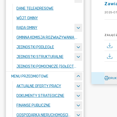
Zawia
DANE TELEADRESOWE
2025-07
WÓJT GMINY
RADA GMINY
ZAŁĄCZ
GMINNA KOMISJA ROZWIĄZYWANIA PROBLEMÓW ALKOHOLOWYCH
JEDNOSTKI PODLEGŁE
JEDNOSTKI STRUKTURALNE
JEDNOSTKI POMOCNICZE (SOŁECTWA)
MENU PRZEDMIOTOWE
DRUK
AKTUALNE OFERTY PRACY
DOKUMENTY STRATEGICZNE
FINANSE PUBLICZNE
GOSPODARKA NIERUCHOMOŚCIAMI