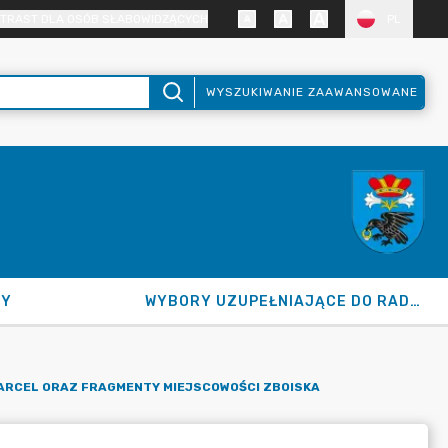
TRAST DLA OSÓB SŁABOWIDZĄCYCH
PL
WYSZUKIWANIE ZAAWANSOWANE
NY
WYBORY UZUPEŁNIAJĄCE DO RADY GMINY 2026
ARCEL ORAZ FRAGMENTY MIEJSCOWOŚCI ZBOISKA