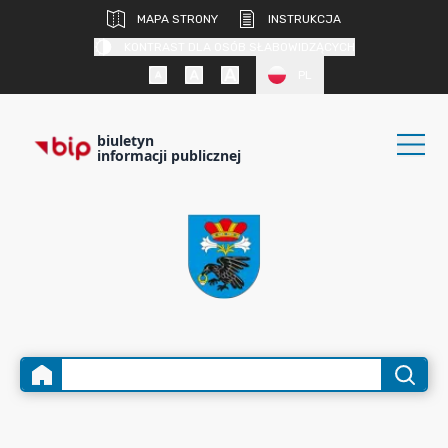
MAPA STRONY
INSTRUKCJA
KONTRAST DLA OSÓB SŁABOWIDZĄCYCH
PL
biuletyn
informacji publicznej