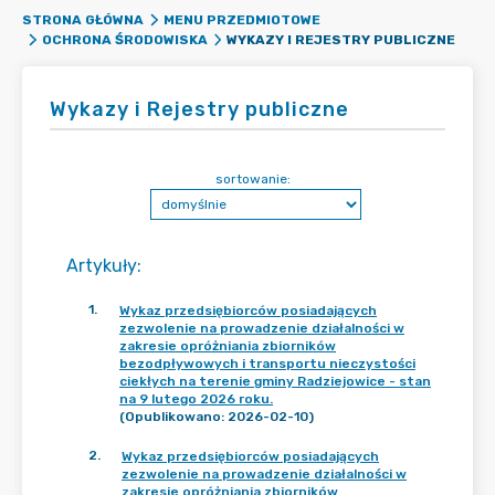
STRONA GŁÓWNA
MENU PRZEDMIOTOWE
WYKAZY I REJESTRY PUBLICZNE
OCHRONA ŚRODOWISKA
Wykazy i Rejestry publiczne
sortowanie:
Artykuły
:
1
.
Wykaz przedsiębiorców posiadających
zezwolenie na prowadzenie działalności w
zakresie opróżniania zbiorników
bezodpływowych i transportu nieczystości
ciekłych na terenie gminy Radziejowice - stan
na 9 lutego 2026 roku.
(Opublikowano: 2026-02-10)
2
.
Wykaz przedsiębiorców posiadających
zezwolenie na prowadzenie działalności w
zakresie opróżniania zbiorników