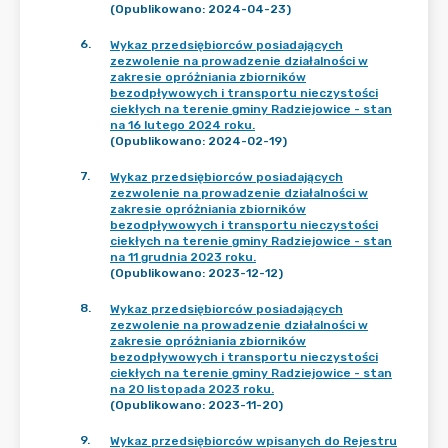
(Opublikowano: 2024-04-23)
6
.
Wykaz przedsiębiorców posiadających
zezwolenie na prowadzenie działalności w
zakresie opróżniania zbiorników
bezodpływowych i transportu nieczystości
ciekłych na terenie gminy Radziejowice - stan
na 16 lutego 2024 roku.
(Opublikowano: 2024-02-19)
7
.
Wykaz przedsiębiorców posiadających
zezwolenie na prowadzenie działalności w
zakresie opróżniania zbiorników
bezodpływowych i transportu nieczystości
ciekłych na terenie gminy Radziejowice - stan
na 11 grudnia 2023 roku.
(Opublikowano: 2023-12-12)
8
.
Wykaz przedsiębiorców posiadających
zezwolenie na prowadzenie działalności w
zakresie opróżniania zbiorników
bezodpływowych i transportu nieczystości
ciekłych na terenie gminy Radziejowice - stan
na 20 listopada 2023 roku.
(Opublikowano: 2023-11-20)
9
.
Wykaz przedsiębiorców wpisanych do Rejestru