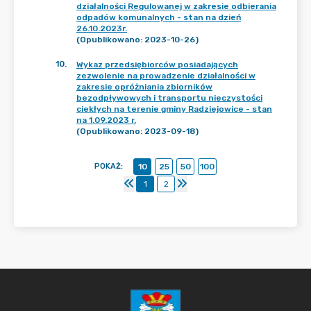
działalności Regulowanej w zakresie odbierania
odpadów komunalnych - stan na dzień
26.10.2023r.
(Opublikowano: 2023-10-26)
10
.
Wykaz przedsiębiorców posiadających
zezwolenie na prowadzenie działalności w
zakresie opróżniania zbiorników
bezodpływowych i transportu nieczystości
ciekłych na terenie gminy Radziejowice - stan
na 1.09.2023 r.
(Opublikowano: 2023-09-18)
POKAŻ
:
10
25
50
100
1
2