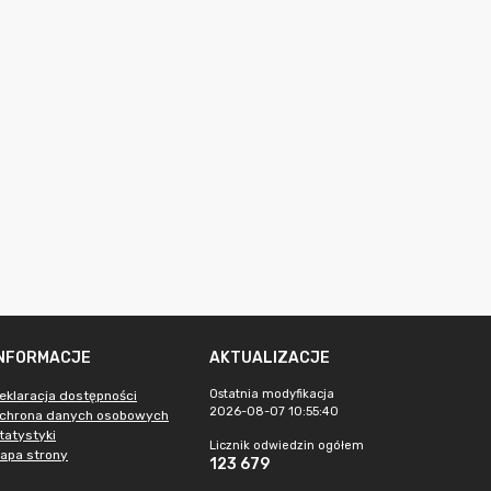
INFORMACJE
AKTUALIZACJE
Ostatnia modyfikacja
eklaracja dostępności
2026-08-07 10:55:40
chrona danych osobowych
tatystyki
Licznik odwiedzin ogółem
apa strony
123 679