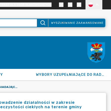
TRAST DLA OSÓB SŁABOWIDZĄCYCH
PL
WYSZUKIWANIE ZAAWANSOWANE
NY
WYBORY UZUPEŁNIAJĄCE DO RADY GMINY 2026
WYKAZ PRZEDSIĘBIORCÓW POSIADAJĄCYCH ZEZWOLENIE NA PROWADZENIE DZIAŁALNOŚCI W ZAKRESIE OPRÓŻNIANIA ZBIORNIKÓW BEZODPŁYWOWYCH I TRANSPORTU NIECZYSTOŚCI CIEKŁYCH NA TERENIE GMINY RADZIEJOWICE - STAN NA 1.09.2023 R.
owadzenie działalności w zakresie
eczystości ciekłych na terenie gminy