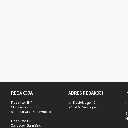
REDAKCJA
ADRES REDAKCJI
Redaktor BIP
ul. Kubickiego 10
D
Sławomir Janicki
96-325 Radziejowice
O
s.janicki@radziejowice.pl
S
M
Redaktor BIP
Jarosław Sumiński