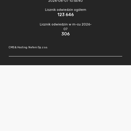
2026-08-07 10:55:40
Licznik odwiedzin ogółem
123 646
Licznik odwiedzin w m-cu 2026-
07
306
CMS & Hosting: Nefeni Sp. z o.o.