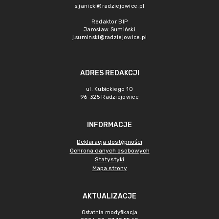
s.janicki@radziejowice.pl
Redaktor BIP
Jarosław Sumiński
j.suminski@radziejowice.pl
ADRES REDAKCJI
ul. Kubickiego 10
96-325 Radziejowice
INFORMACJE
Deklaracja dostępności
Ochrona danych osobowych
Statystyki
Mapa strony
AKTUALIZACJE
Ostatnia modyfikacja