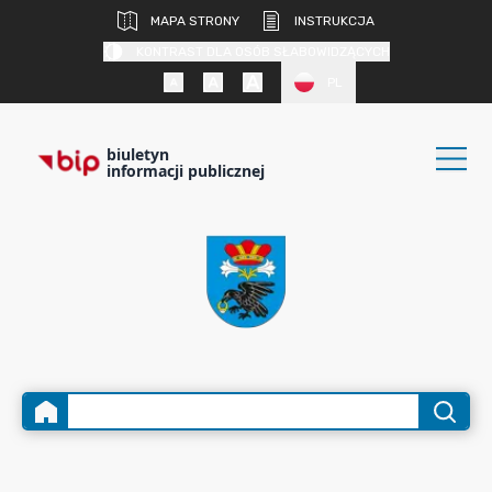
MAPA STRONY
INSTRUKCJA
KONTRAST DLA OSÓB SŁABOWIDZĄCYCH
PL
biuletyn
informacji publicznej