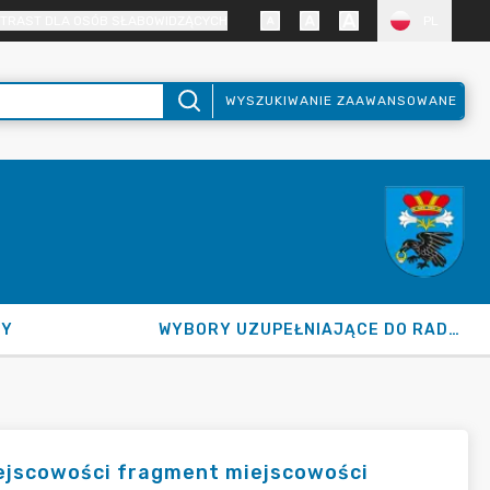
TRAST DLA OSÓB SŁABOWIDZĄCYCH
PL
WYSZUKIWANIE ZAAWANSOWANE
NY
WYBORY UZUPEŁNIAJĄCE DO RADY GMINY 2026
ejscowości fragment miejscowości