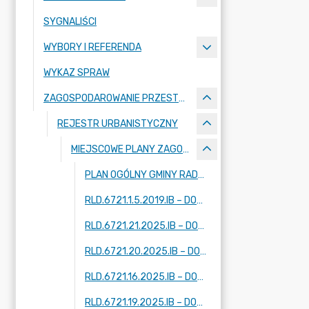
SYGNALIŚCI
WYBORY I REFERENDA
WYKAZ SPRAW
ZAGOSPODAROWANIE PRZESTRZENNE
REJESTR URBANISTYCZNY
MIEJSCOWE PLANY ZAGOSPODAROWANIA PRZESTRZENNEGO - W TRAKCIE OPRACOWANIA
PLAN OGÓLNY GMINY RADZIEJOWICE
RLD.6721.1.5.2019.IB – DOTYCZY FRAGMENTÓW MIEJSCOWOŚCI: KRZE DUŻE, ADAMÓW-PARCEL, RADZIEJOWICE
RLD.6721.21.2025.IB – DOTYCZY FRAGMENTU MIEJSCOWOŚCI: ZAZDROŚĆ
RLD.6721.20.2025.IB – DOTYCZY FRAGMENTU MIEJSCOWOŚCI: RADZIEJOWICE
RLD.6721.16.2025.IB – DOTYCZY DWÓCH FRAGMENTÓW MIEJSCOWOŚCI: KUKLÓWKA ZARZECZNA
RLD.6721.19.2025.IB – DOTYCZY DWÓCH FRAGMENTÓW MIEJSCOWOŚCI: KUKLÓWKA ZARZECZNA