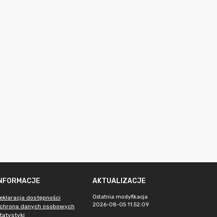
INFORMACJE
AKTUALIZACJE
Ostatnia modyfikacja
eklaracja dostępności
2026-08-05 11:52:09
chrona danych osobowych
tatystyki