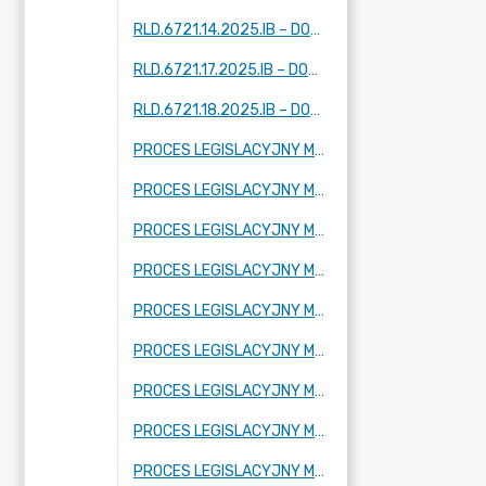
RLD.6721.14.2025.IB – DOTYCZY FRAGMENTU MIEJSCOWOŚCI: TARTAK BRZÓZKI, KORYTÓW (I I II) ZBOISKA, KAMIONKA
RLD.6721.17.2025.IB – DOTYCZY FRAGMENTU MIEJSCOWOŚCI: ADAMÓW -WIEŚ, KUKLÓWKA ZARZECZNA I KRZE DUŻE
RLD.6721.18.2025.IB – DOTYCZY FRAGMENTU MIEJSCOWOŚCI KUKLÓWKA ZARZECZNA.
PROCES LEGISLACYJNY MPZP OBEJMUJĄCY FRAGMENT MIEJSCOWOŚCI RADZIEJOWICE PARCEL
PROCES LEGISLACYJNY MPZP OBEJMUJĄCY FRAGMENT MIEJSCOWOŚCI BUDY MSZCZONOWSKIE
PROCES LEGISLACYJNY MPZP OBEJMUJĄCY FRAGMENT MIEJSCOWOŚCI KRZE DUŻE
PROCES LEGISLACYJNY MPZP OBEJMUJĄCY FRAGMENT MIEJSCOWOŚCI RADZIEJOWICE, FRAGMENTY MIEJSCOWOŚCI RADZIEJOWICE-PARCEL ORAZ FRAGMENTY MIEJSCOWOŚCI ZBOISKA
PROCES LEGISLACYJNY MPZP OBEJMUJĄCY FRAGMENT MIEJSCOWOŚCI SŁABOMIERZ, FRAGMENT MIEJSCOWOŚCI BUDY MSZCZONOWSKIE, FRAGMENT MIEJSCOWOŚCI KRZYŻÓWKA ORAZ FRAGMENT MIEJSCOWOŚCI ZAZDROŚĆ
PROCES LEGISLACYJNY MPZP OBEJMUJĄCY FRAGMENT MIEJSCOWOŚCI KRZE DUŻE
PROCES LEGISLACYJNY MPZP OBEJMUJĄCY FRAGMENT MIEJSCOWOŚCI ADAMÓW-WIEŚ ORAZ FRAGMENT MIEJSCOWOŚCI KUKLÓWKA RADZIEJOWICKA
PROCES LEGISLACYJNY MPZP OBEJMUJĄCY FRAGMENT MIEJSCOWOŚCI CHROBOTY
PROCES LEGISLACYJNY MPZP OBEJMUJĄCY FRAGMENT MIEJSCOWOŚCI KORYTÓW