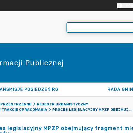
KON
rmacji Publicznej
ANSMISJE POSIEDZEŃ RG
RADA GMI
 PRZESTRZENNE
REJESTR URBANISTYCZNY
PROCES LEGISLACYJNY MPZP OBEJMUJĄCY FRAGMENT MIEJSCOWOŚCI FRAGMENT MIEJSCOWOŚCI KURANÓW
 TRAKCIE OPRACOWANIA
es legislacyjny MPZP obejmujący fragment mi