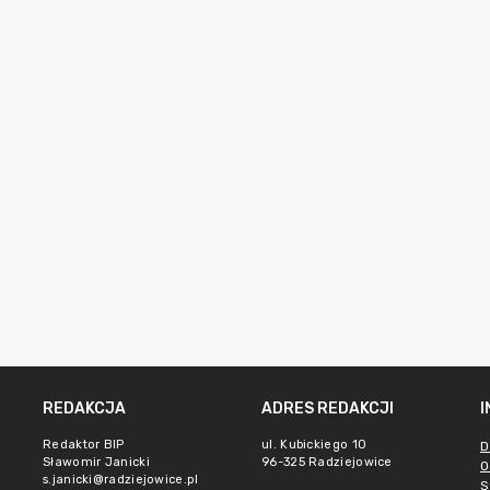
REDAKCJA
ADRES REDAKCJI
Redaktor BIP
ul. Kubickiego 10
D
Sławomir Janicki
96-325 Radziejowice
O
s.janicki@radziejowice.pl
S