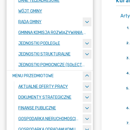
Kur
DANE TELEADRESOWE
WÓJT GMINY
Arty
RADA GMINY
1
.
GMINNA KOMISJA ROZWIĄZYWANIA PROBLEMÓW ALKOHOLOWYCH
JEDNOSTKI PODLEGŁE
2
.
JEDNOSTKI STRUKTURALNE
3
.
JEDNOSTKI POMOCNICZE (SOŁECTWA)
4
.
MENU PRZEDMIOTOWE
AKTUALNE OFERTY PRACY
5
.
DOKUMENTY STRATEGICZNE
FINANSE PUBLICZNE
6
.
GOSPODARKA NIERUCHOMOŚCIAMI
7
.
GOSPODARKA ODPADAMI KOMUNALNYMI