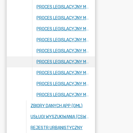
PROCES LEGISLACYJNY MPZP OBEJMUJĄCY FRAGMENT MIEJSCOWOŚCI ADAMÓW-PARCEL ORAZ FRAGMENT MIEJSCOWOŚCI BUDY JÓZEFOWSKIE
PROCES LEGISLACYJNY MPZP OBEJMUJĄCY FRAGMENT MIEJSCOWOŚCI RADZIEJOWICE
PROCES LEGISLACYJNY MPZP OBEJMUJĄCY FRAGMENT MIEJSCOWOŚCI KRZYŻÓWKA
PROCES LEGISLACYJNY MPZP OBEJMUJĄCY FRAGMENT MIEJSCOWOŚCI BENENARD
PROCES LEGISLACYJNY MPZP OBEJMUJĄCY FRAGMENT MIEJSCOWOŚCI KORYTÓW A
PROCES LEGISLACYJNY MPZP OBEJMUJĄCY FRAGMENT MIEJSCOWOŚCI FRAGMENT MIEJSCOWOŚCI KURANÓW
PROCES LEGISLACYJNY MPZP OBEJMUJĄCY FRAGMENT MIEJSCOWOŚCI NOWE BUDY ORAZ FRAGMENT MIEJSCOWOŚCI BUDY JÓZEFOWSKIE
PROCES LEGISLACYJNY MPZP OBEJMUJĄCY FRAGMENTY MIEJSCOWOŚCI: KUKLÓWKA ZARZECZNA ORAZ BUDY JÓZEFOWSKIE
PROCES LEGISLACYJNY MPZP OBEJMUJĄCY FRAGMENT MIEJSCOWOŚCI NOWE BUDY
ZBIORY DANYCH APP (GML)
USŁUGI WYSZUKIWANIA (CSW), PRZEGLĄDANIA (WMS) ORAZ POBIERANIA (WFS),
REJESTR URBANISTYCZNY