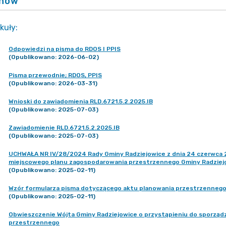
anów
kuły
:
Odpowiedzi na pisma do RDOS I PPIS
(Opublikowano: 2026-06-02)
Pisma przewodnie; RDOS, PPIS
(Opublikowano: 2026-03-31)
Wnioski do zawiadomienia RLD.6721.5.2.2025.IB
(Opublikowano: 2025-07-03)
Zawiadomienie RLD.6721.5.2.2025.IB
(Opublikowano: 2025-07-03)
UCHWAŁA NR IV/28/2024 Rady Gminy Radziejowice z dnia 24 czerwca 2
miejscowego planu zagospodarowania przestrzennego Gminy Radziej
(Opublikowano: 2025-02-11)
Wzór formularza pisma dotyczącego aktu planowania przestrzenneg
(Opublikowano: 2025-02-11)
Obwieszczenie Wójta Gminy Radziejowice o przystąpieniu do sporzą
przestrzennego