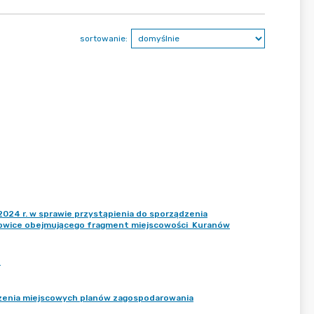
sortowanie:
024 r. w sprawie przystąpienia do sporządzenia
owice obejmującego fragment miejscowości Kuranów
o
dzenia miejscowych planów zagospodarowania