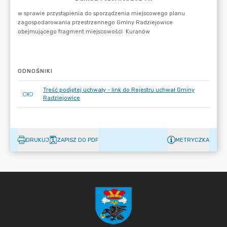
ODNOŚNIKI
Treść podjętej uchwały - link do Rejestru uchwał Gminy
Radziejowice
DRUKUJ
ZAPISZ DO PDF
METRYCZKA