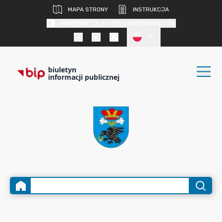
MAPA STRONY
INSTRUKCJA
KONTRAST DLA OSÓB SŁABOWIDZĄCYCH
PL
biuletyn
informacji publicznej