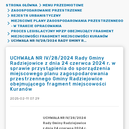
STRONA GŁÓWNA
MENU PRZEDMIOTOWE
ZAGOSPODAROWANIE PRZESTRZENNE
REJESTR URBANISTYCZNY
MIEJSCOWE PLANY ZAGOSPODAROWANIA PRZESTRZENNEGO
- W TRAKCIE OPRACOWANIA
PROCES LEGISLACYJNY MPZP OBEJMUJĄCY FRAGMENT
MIEJSCOWOŚCI FRAGMENT MIEJSCOWOŚCI KURANÓW
UCHWAŁA NR IV/28/2024 RADY GMINY RADZIEJOWICE Z DNIA 24 CZERWCA 2024 R. W SPRAWIE PRZYSTĄPIENIA DO SPORZĄDZENIA MIEJSCOWEGO PLANU ZAGOSPODAROWANIA PRZESTRZENNEGO GMINY RADZIEJOWICE OBEJMUJĄCEGO FRAGMENT MIEJSCOWOŚCI KURANÓW
UCHWAŁA NR IV/28/2024 Rady Gminy
Radziejowice z dnia 24 czerwca 2024 r. w
sprawie przystąpienia do sporządzenia
miejscowego planu zagospodarowania
przestrzennego Gminy Radziejowice
obejmującego fragment miejscowości
Kuranów
2025-02-11 07:29