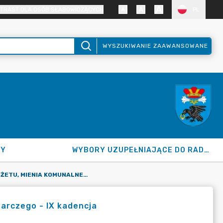
TRAST DLA OSÓB SŁABOWIDZĄCYCH
PL
WYSZUKIWANIE ZAAWANSOWANE
NY
WYBORY UZUPEŁNIAJĄCE DO RADY GMINY 2026
KOMISJA BUDŻETU, MIENIA KOMUNALNEGO I ROZWOJU GOSPODARCZEGO - IX KADENCJA
arczego - IX kadencja