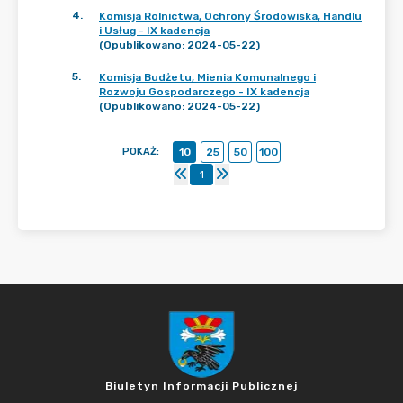
4
.
Komisja Rolnictwa, Ochrony Środowiska, Handlu
i Usług - IX kadencja
(Opublikowano: 2024-05-22)
5
.
Komisja Budżetu, Mienia Komunalnego i
Rozwoju Gospodarczego - IX kadencja
(Opublikowano: 2024-05-22)
POKAŻ
:
10
25
50
100
1
Biuletyn Informacji Publicznej