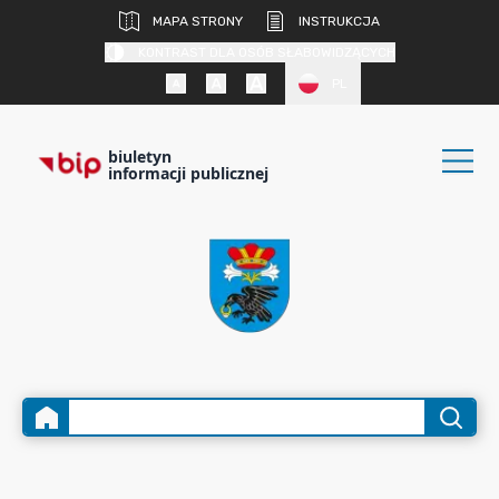
MAPA STRONY
INSTRUKCJA
KONTRAST DLA OSÓB SŁABOWIDZĄCYCH
PL
biuletyn
informacji publicznej