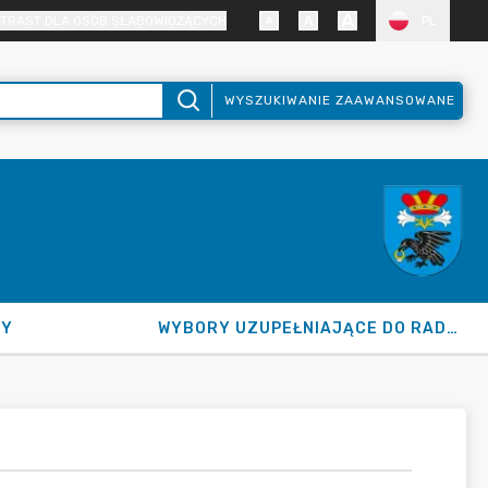
TRAST DLA OSÓB SŁABOWIDZĄCYCH
PL
WYSZUKIWANIE ZAAWANSOWANE
NY
WYBORY UZUPEŁNIAJĄCE DO RADY GMINY 2026