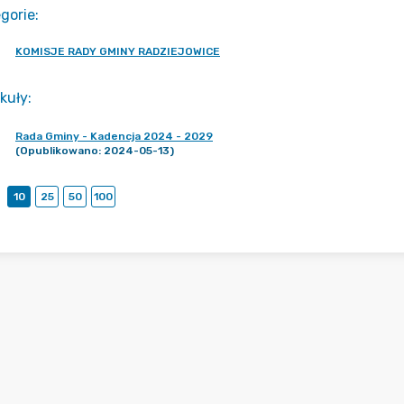
gorie
:
KOMISJE RADY GMINY RADZIEJOWICE
kuły
:
Rada Gminy - Kadencja 2024 - 2029
(Opublikowano: 2024-05-13)
10
25
50
100