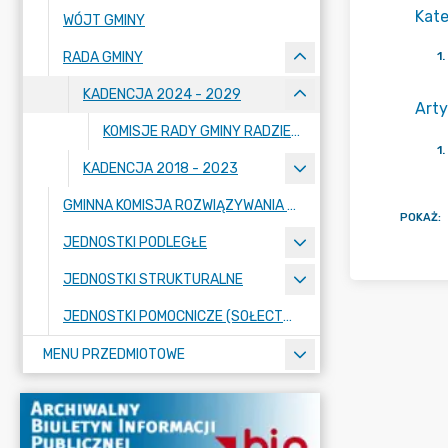
Kate
WÓJT GMINY
RADA GMINY
1
.
KADENCJA 2024 - 2029
Arty
KOMISJE RADY GMINY RADZIEJOWICE
1
.
KADENCJA 2018 - 2023
GMINNA KOMISJA ROZWIĄZYWANIA PROBLEMÓW ALKOHOLOWYCH
POKAŻ
:
JEDNOSTKI PODLEGŁE
JEDNOSTKI STRUKTURALNE
JEDNOSTKI POMOCNICZE (SOŁECTWA)
MENU PRZEDMIOTOWE