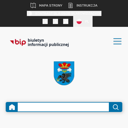
MAPA STRONY
INSTRUKCJA
KONTRAST DLA OSÓB SŁABOWIDZĄCYCH
PL
biuletyn
informacji publicznej