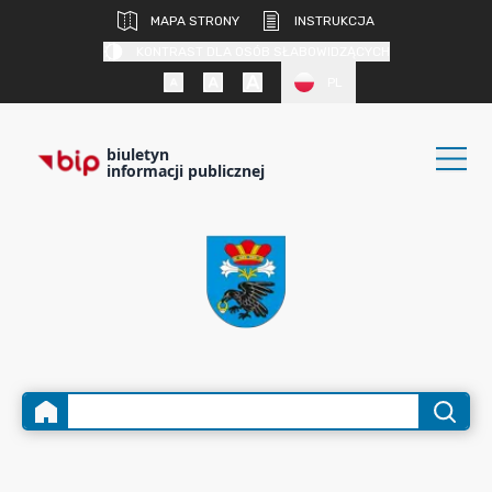
MAPA STRONY
INSTRUKCJA
KONTRAST DLA OSÓB SŁABOWIDZĄCYCH
PL
biuletyn
informacji publicznej