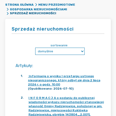
STRONA GŁÓWNA
MENU PRZEDMIOTOWE
GOSPODARKA NIERUCHOMOŚCIAMI
SPRZEDAŻ NIERUCHOMOŚCI
Sprzedaż nieruchomości
sortowanie:
Artykuły
:
1
.
Informacja o wyniku I przetargu ustnego
nieograniczonego, który odbył się dnia 2 lipca
2026 r. o godz. 10:00
(Opublikowano: 2026-07-10)
2
.
I N F O R M A C J A o podaniu do publicznej
wiadomości wykazu nieruchomości stanowiącej
własność Gminy Radziejowice, położonej w gm.
Radziejowice, miejscowości Kuklówka
Radziejowicka, obrębie 143804_2.0011,