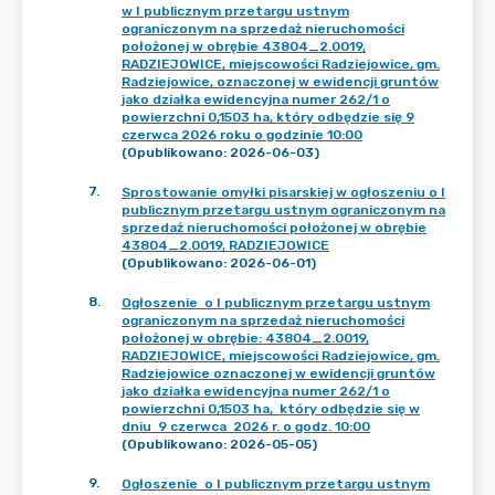
w I publicznym przetargu ustnym
ograniczonym na sprzedaż nieruchomości
położonej w obrębie 43804_2.0019,
RADZIEJOWICE, miejscowości Radziejowice, gm.
Radziejowice, oznaczonej w ewidencji gruntów
jako działka ewidencyjna numer 262/1 o
powierzchni 0,1503 ha, który odbędzie się 9
czerwca 2026 roku o godzinie 10:00
(Opublikowano: 2026-06-03)
7
.
Sprostowanie omyłki pisarskiej w ogłoszeniu o I
publicznym przetargu ustnym ograniczonym na
sprzedaż nieruchomości położonej w obrębie
43804_2.0019, RADZIEJOWICE
(Opublikowano: 2026-06-01)
8
.
Ogłoszenie o I publicznym przetargu ustnym
ograniczonym na sprzedaż nieruchomości
położonej w obrębie: 43804_2.0019,
RADZIEJOWICE, miejscowości Radziejowice, gm.
Radziejowice oznaczonej w ewidencji gruntów
jako działka ewidencyjna numer 262/1 o
powierzchni 0,1503 ha, który odbędzie się w
dniu 9 czerwca 2026 r. o godz. 10:00
(Opublikowano: 2026-05-05)
9
.
Ogłoszenie o I publicznym przetargu ustnym