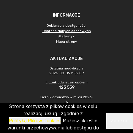
INFORMACJE
Deklaracja dostępności
Ochrona danych osobowych
Statystyki
Mapa strony
AKTUALIZACJE
Ostatnia modyfikacja
2026-08-05 11:52:09
Licznik odwiedzin ogółem
123 559
Licznik odwiedzin w m-cu 2026-
07
Strona korzysta z plików cookies w celu
219
realizacji usług i zgodnie z
Polityką Plików Cookies
. Możesz określić
Zamknij
CMS & Hosting: Nefeni Sp. z o.o.
warunki przechowywania lub dostępu do