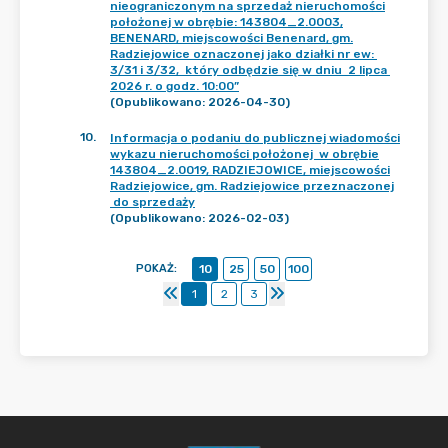
nieograniczonym na sprzedaż nieruchomości
położonej w obrębie: 143804_2.0003,
BENENARD, miejscowości Benenard, gm.
Radziejowice oznaczonej jako działki nr ew:
3/31 i 3/32, który odbędzie się w dniu 2 lipca
2026 r. o godz. 10:00”
(Opublikowano: 2026-04-30)
10
.
Informacja o podaniu do publicznej wiadomości
wykazu nieruchomości położonej w obrębie
143804_2.0019, RADZIEJOWICE, miejscowości
Radziejowice, gm. Radziejowice przeznaczonej
do sprzedaży
(Opublikowano: 2026-02-03)
POKAŻ
:
10
25
50
100
1
2
3