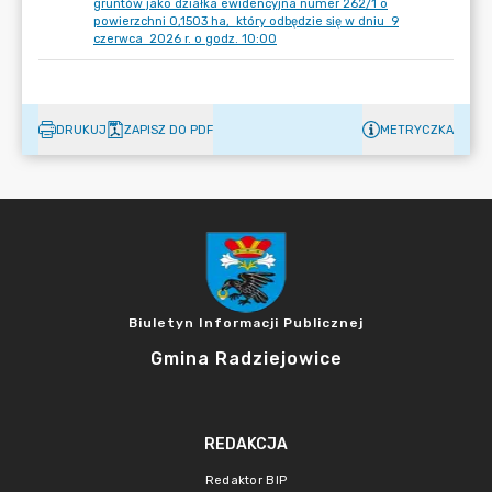
gruntów jako działka ewidencyjna numer 262/1 o
powierzchni 0,1503 ha, który odbędzie się w dniu 9
czerwca 2026 r. o godz. 10:00
DRUKUJ
ZAPISZ DO PDF
METRYCZKA
Biuletyn Informacji Publicznej
Gmina Radziejowice
REDAKCJA
Redaktor BIP