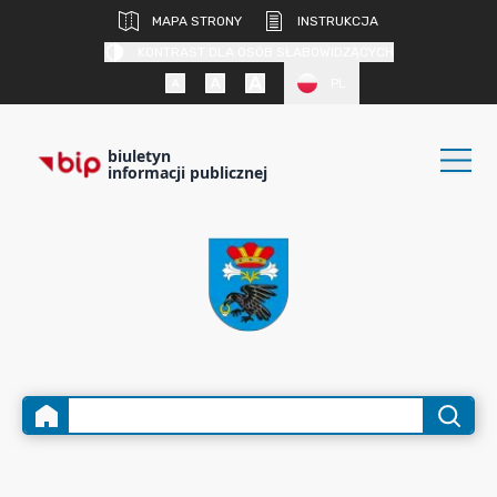
MAPA STRONY
INSTRUKCJA
KONTRAST DLA OSÓB SŁABOWIDZĄCYCH
PL
biuletyn
informacji publicznej