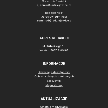
Sławomir Janicki
s.janicki@radziejowice.pl
Redaktor BIP
Jarosław Sumiński
j.suminski@radziejowice.pl
ADRES REDAKCJI
ul. Kubickiego 10
96-325 Radziejowice
INFORMACJE
Deklaracja dostępności
Ochrona danych osobowych
Statystyki
Mapa strony
AKTUALIZACJE
Ostatnia modyfikacja