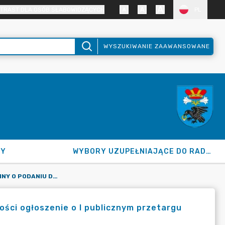
TRAST DLA OSÓB SŁABOWIDZĄCYCH
PL
WYSZUKIWANIE ZAAWANSOWANE
NY
WYBORY UZUPEŁNIAJĄCE DO RADY GMINY 2026
INFORMACJA WÓJTA GMINY O PODANIU DO PUBLICZNEJ WIADOMOŚCI OGŁOSZENIE O I PUBLICZNYM PRZETARGU USTNYM NIEOGRANICZONYM NA SPRZEDAŻ NIERUCHOMOŚCI
ości ogłoszenie o I publicznym przetargu