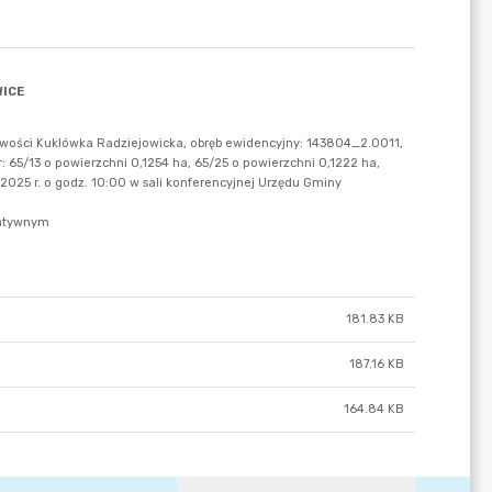
181.83 KB
187.16 KB
164.84 KB