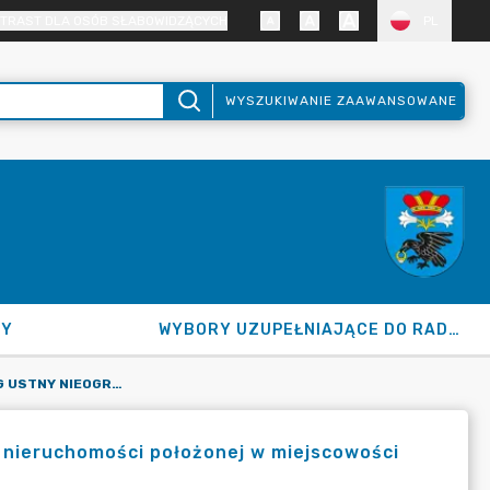
TRAST DLA OSÓB SŁABOWIDZĄCYCH
PL
WYSZUKIWANIE ZAAWANSOWANE
NY
WYBORY UZUPEŁNIAJĄCE DO RADY GMINY 2026
II PUBLICZNY PRZETARG USTNY NIEOGRANICZONY NA SPRZEDAŻ NIERUCHOMOŚCI POŁOŻONEJ W MIEJSCOWOŚCI KUKLÓWKA RADZIEJOWICKA
ż nieruchomości położonej w miejscowości