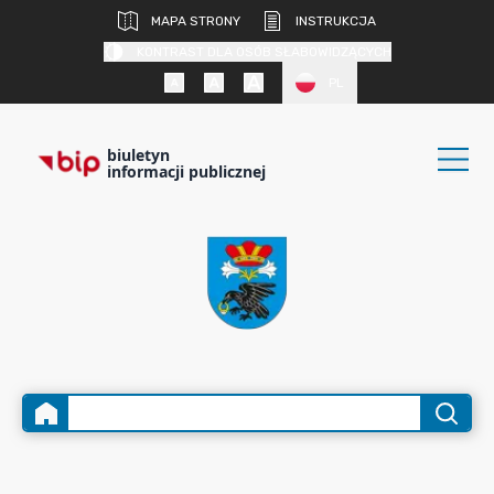
MAPA STRONY
INSTRUKCJA
KONTRAST DLA OSÓB SŁABOWIDZĄCYCH
PL
biuletyn
informacji publicznej