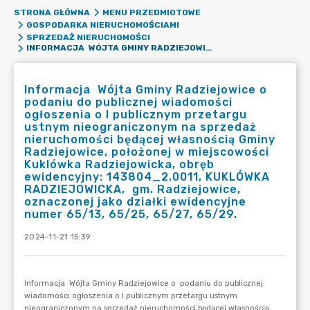
STRONA GŁÓWNA
MENU PRZEDMIOTOWE
GOSPODARKA NIERUCHOMOŚCIAMI
SPRZEDAŻ NIERUCHOMOŚCI
INFORMACJA WÓJTA GMINY RADZIEJOWICE O PODANIU DO PUBLICZNEJ WIADOMOŚCI OGŁOSZENIA O I PUBLICZNYM PRZETARGU USTNYM NIEOGRANICZONYM NA SPRZEDAŻ NIERUCHOMOŚCI BĘDĄCEJ WŁASNOŚCIĄ GMINY RADZIEJOWICE, POŁOŻONEJ W MIEJSCOWOŚCI KUKLÓWKA RADZIEJOWICKA, OBRĘB EWIDENCYJNY: 143804_2.0011, KUKLÓWKA RADZIEJOWICKA, GM. RADZIEJOWICE, OZNACZONEJ JAKO DZIAŁKI EWIDENCYJNE NUMER 65/13, 65/25, 65/27, 65/29.
Informacja Wójta Gminy Radziejowice o
podaniu do publicznej wiadomości
ogłoszenia o I publicznym przetargu
ustnym nieograniczonym na sprzedaż
nieruchomości będącej własnością Gminy
Radziejowice, położonej w miejscowości
Kuklówka Radziejowicka, obręb
ewidencyjny: 143804_2.0011, KUKLÓWKA
RADZIEJOWICKA, gm. Radziejowice,
oznaczonej jako działki ewidencyjne
numer 65/13, 65/25, 65/27, 65/29.
2024-11-21 15:39