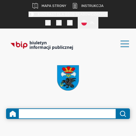
MAPA STRONY
INSTRUKCJA
KONTRAST DLA OSÓB SŁABOWIDZĄCYCH
PL
biuletyn
informacji publicznej