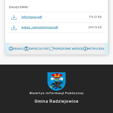
ZAŁĄCZNIKI
informacja.pdf
174.57 KB
wykaz_nieruchomosci.pdf
244.19 KB
DRUKUJ
ZAPISZ DO PDF
POPRZEDNIE WERSJE
METRYCZKA
Biuletyn Informacji Publicznej
Gmina Radziejowice