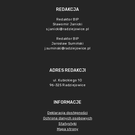
REDAKCJA
Redaktor BIP
Sławomir Janicki
s.janicki@radziejowice.pl
Redaktor BIP
Jarosław Sumiński
j.suminski@radziejowice.pl
ADRES REDAKCJI
ul. Kubickiego 10
96-325 Radziejowice
INFORMACJE
Deklaracja dostępności
Ochrona danych osobowych
Statystyki
Mapa strony