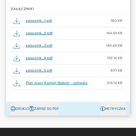
ZAŁĄCZNIKI
zalacznik_1.pdf
180 KB
zalacznik_2.pdf
144.59 KB
zalacznik_3.pdf
144.69 KB
zalacznik_4.pdf
192.16 KB
zalacznik_5.pdf
89.1 KB
Plan pracy Komisji Stałych - uchwala
216.12 KB
DRUKUJ
ZAPISZ DO PDF
METRYCZKA