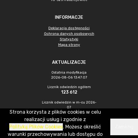
INFORMACJE
Deklaracja dostępności
Ochrona danych osobowych
Statystyki
Mapa strony
AKTUALIZACJE
Ostatnia modyfikacja
2026-08-06 13:47:07
Licznik odwiedzin ogółem
123 612
Licznik odwiedzin w m-cu 2026-
07
Strona korzysta z plików cookies w celu
272
realizacji usług i zgodnie z
Polityką Plików Cookies
. Możesz określić
Zamknij
CMS & Hosting: Nefeni Sp. z o.o.
warunki przechowywania lub dostępu do