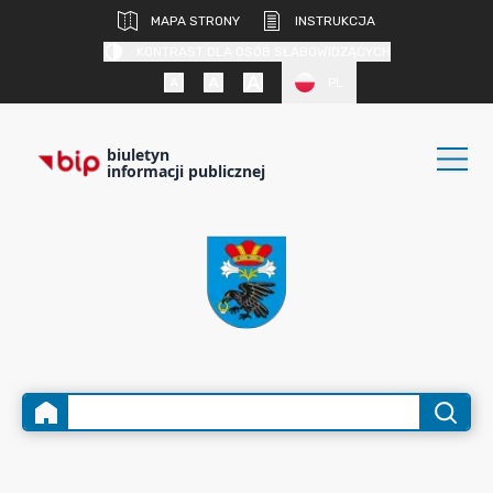
MAPA STRONY
INSTRUKCJA
KONTRAST DLA OSÓB SŁABOWIDZĄCYCH
PL
biuletyn
informacji publicznej