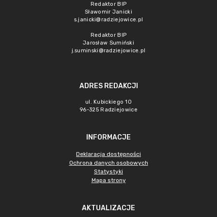
Redaktor BIP
Sławomir Janicki
s.janicki@radziejowice.pl
Redaktor BIP
Jarosław Sumiński
j.suminski@radziejowice.pl
ADRES REDAKCJI
ul. Kubickiego 10
96-325 Radziejowice
INFORMACJE
Deklaracja dostępności
Ochrona danych osobowych
Statystyki
Mapa strony
AKTUALIZACJE