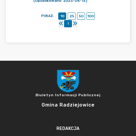
(Opublikowano: 2023-04-13)
POKAŻ
:
10
25
50
100
1
Biuletyn Informacji Publicznej
Gmina Radziejowice
REDAKCJA