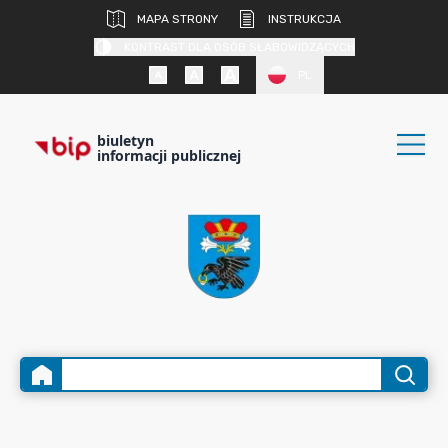
MAPA STRONY
INSTRUKCJA
KONTRAST DLA OSÓB SŁABOWIDZĄCYCH
PL
biuletyn
informacji publicznej