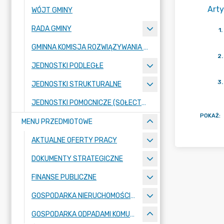
Arty
WÓJT GMINY
RADA GMINY
1
.
GMINNA KOMISJA ROZWIĄZYWANIA PROBLEMÓW ALKOHOLOWYCH
2
.
JEDNOSTKI PODLEGŁE
3
.
JEDNOSTKI STRUKTURALNE
JEDNOSTKI POMOCNICZE (SOŁECTWA)
POKAŻ
:
MENU PRZEDMIOTOWE
AKTUALNE OFERTY PRACY
DOKUMENTY STRATEGICZNE
FINANSE PUBLICZNE
GOSPODARKA NIERUCHOMOŚCIAMI
GOSPODARKA ODPADAMI KOMUNALNYMI