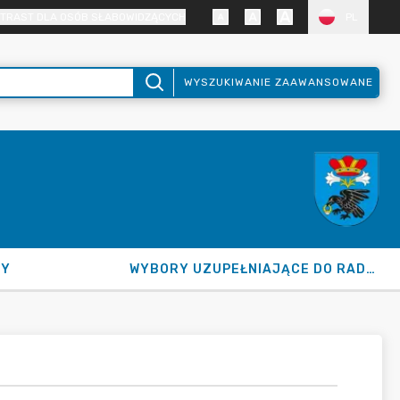
TRAST DLA OSÓB SŁABOWIDZĄCYCH
PL
WYSZUKIWANIE ZAAWANSOWANE
NY
WYBORY UZUPEŁNIAJĄCE DO RADY GMINY 2026