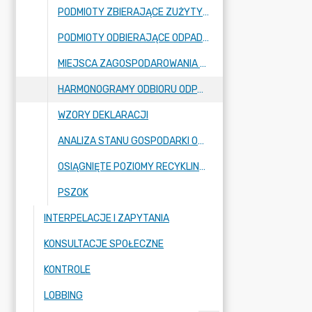
PODMIOTY ZBIERAJĄCE ZUŻYTY SPRZĘT ELEKTRYCZNY I ELEKTRONICZNY/ I UMIESZCZENIE TAM ZAŁĄCZONEJ INFORMACJI ZA 2025 ROK
PODMIOTY ODBIERAJĄCE ODPADY KOMUNALNE
MIEJSCA ZAGOSPODAROWANIA ODPADÓW
HARMONOGRAMY ODBIORU ODPADÓW KOMUNALNYCH
WZORY DEKLARACJI
ANALIZA STANU GOSPODARKI ODPADAMI KOMUNALNYMI
OSIĄGNIĘTE POZIOMY RECYKLINGU
PSZOK
INTERPELACJE I ZAPYTANIA
KONSULTACJE SPOŁECZNE
KONTROLE
LOBBING