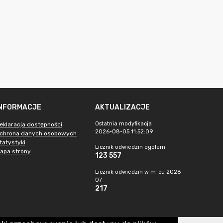
INFORMACJE
AKTUALIZACJE
Ostatnia modyfikacja
eklaracja dostępności
2026-08-05 11:52:09
chrona danych osobowych
tatystyki
Licznik odwiedzin ogółem
apa strony
123 557
Licznik odwiedzin w m-cu 2026-
07
217