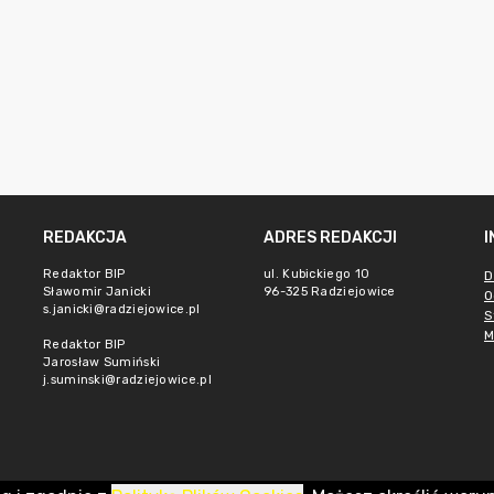
REDAKCJA
ADRES REDAKCJI
Redaktor BIP
ul. Kubickiego 10
D
Sławomir Janicki
96-325 Radziejowice
O
s.janicki@radziejowice.pl
S
M
Redaktor BIP
Jarosław Sumiński
j.suminski@radziejowice.pl