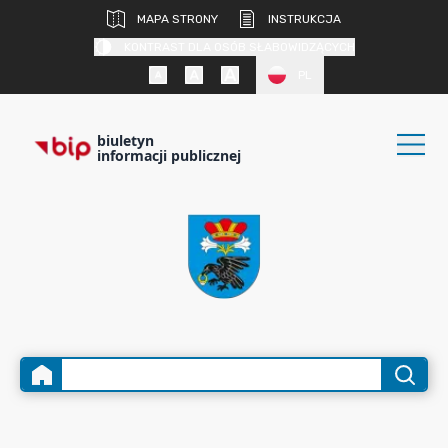
MAPA STRONY
INSTRUKCJA
KONTRAST DLA OSÓB SŁABOWIDZĄCYCH
PL
biuletyn
informacji publicznej