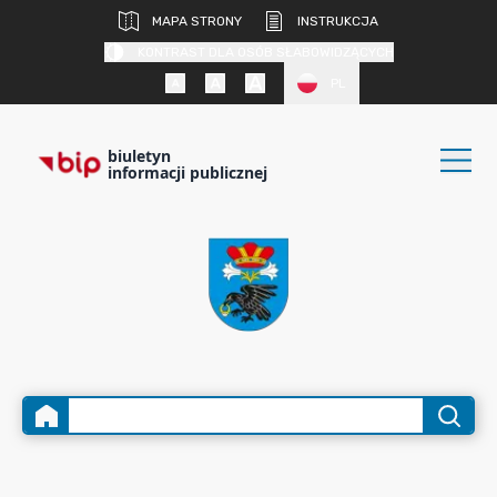
MAPA STRONY
INSTRUKCJA
KONTRAST DLA OSÓB SŁABOWIDZĄCYCH
PL
biuletyn
informacji publicznej