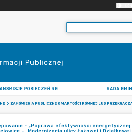
KON
rmacji Publicznej
ANSMISJE POSIEDZEŃ RG
RADA GMI
ZNE
ZAMÓWIENIA PUBLICZNE O WARTOŚCI RÓWNEJ LUB PRZEKRACZA
ępowanie - „Poprawa efektywności energetycznej
ejowice - „Modernizacja ulicy Łąkowej i Działkowe