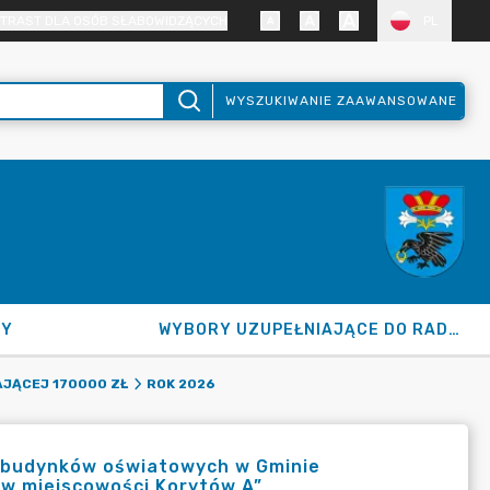
TRAST DLA OSÓB SŁABOWIDZĄCYCH
PL
WYSZUKIWANIE ZAAWANSOWANE
NY
WYBORY UZUPEŁNIAJĄCE DO RADY GMINY 2026
JĄCEJ 170000 ZŁ
ROK 2026
 budynków oświatowych w Gminie
j w miejscowości Korytów A”