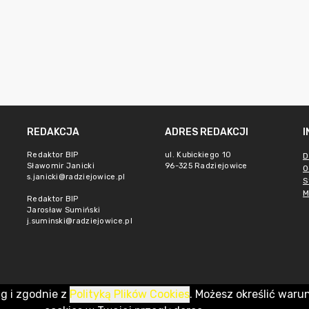
REDAKCJA
ADRES REDAKCJI
Redaktor BIP
ul. Kubickiego 10
D
Sławomir Janicki
96-325 Radziejowice
O
s.janicki@radziejowice.pl
S
M
Redaktor BIP
Jarosław Sumiński
j.suminski@radziejowice.pl
ug i zgodnie z
Polityką Plików Cookies
. Możesz określić waru