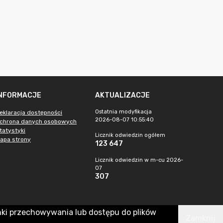
INFORMACJE
AKTUALIZACJE
Ostatnia modyfikacja
eklaracja dostępności
2026-08-07 10:55:40
chrona danych osobowych
tatystyki
Licznik odwiedzin ogółem
apa strony
123 647
Licznik odwiedzin w m-cu 2026-
07
307
nki przechowywania lub dostępu do plików
Zamknij