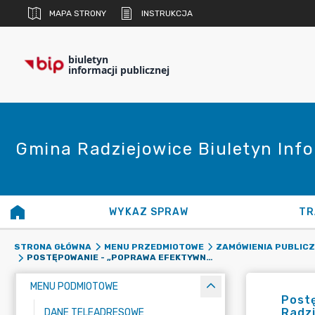
MAPA STRONY
INSTRUKCJA
biuletyn
informacji publicznej
Gmina Radziejowice Biuletyn Info
WYKAZ SPRAW
TR
STRONA GŁÓWNA
MENU PRZEDMIOTOWE
ZAMÓWIENIA PUBLIC
POSTĘPOWANIE - „POPRAWA EFEKTYWNOŚCI ENERGETYCZNEJ BUDYNKÓW OŚWIATOWYCH W GMINIE RADZIEJOWICE - „MODERNIZACJA ULICY ŁĄKOWEJ I DZIAŁKOWEJ W MIEJSCOWOŚCI KORYTÓW A”
MENU PODMIOTOWE
Post
Radzi
DANE TELEADRESOWE