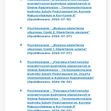
energetycznej budynków oświatowych w
Gminie Radziejowice - Termomodernizacja
budynku Szkoły Podstawowej im. Kornela
Makuszyńskiego w Korytowie A”
(Opublikowano: 2026-07-10)
3
.
Postępowanie - „Budowa oświetlenia
ulicznego. Część 2. Oświetlenie sieciowe”
(Opublikowano: 2026-07-07)
4
.
Postępowanie - „Budowa oświetlenia
ulicznego. Część 1. Oświetlenie solarne”
(Opublikowano: 2026-07-07)
5
.
Postępowanie - „Poprawa efektywności
energetycznej budynków oświatowych w
Gminie Radziejowice - Termomodernizacja
budynku Szkoły Podstawowej im. Józefa
Chełmońskiego w Kuklówce Radziejowickiej”
(Opublikowano: 2026-06-02)
6
.
Postępowanie - "Poprawa efektywności
energetycznej budynków oświatowych w
Gminie Radziejowice - Termomodernizacja
budynku Szkoły Podstawowej im. Kornela
Makuszyńskiego w Korytowie A"
(Opublikowano: 2026-06-02)