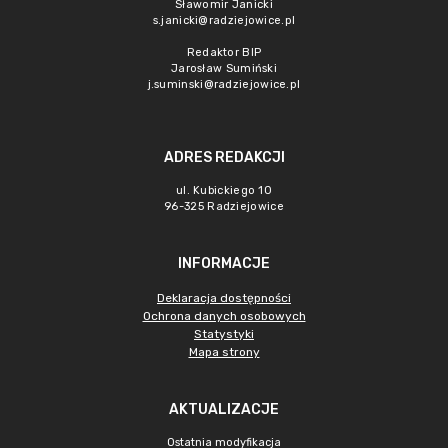
Sławomir Janicki
s.janicki@radziejowice.pl
Redaktor BIP
Jarosław Sumiński
j.suminski@radziejowice.pl
ADRES REDAKCJI
ul. Kubickiego 10
96-325 Radziejowice
INFORMACJE
Deklaracja dostępności
Ochrona danych osobowych
Statystyki
Mapa strony
AKTUALIZACJE
Ostatnia modyfikacja