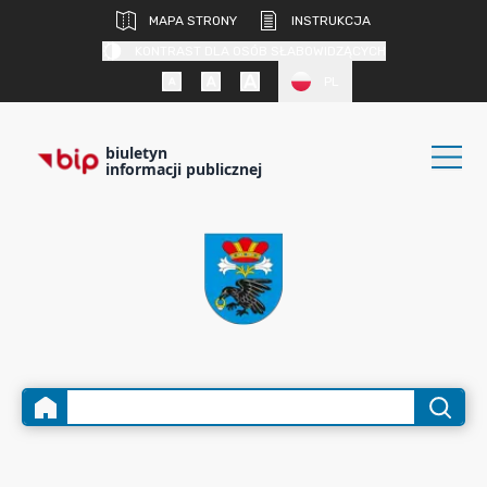
MAPA STRONY
INSTRUKCJA
KONTRAST DLA OSÓB SŁABOWIDZĄCYCH
PL
biuletyn
informacji publicznej