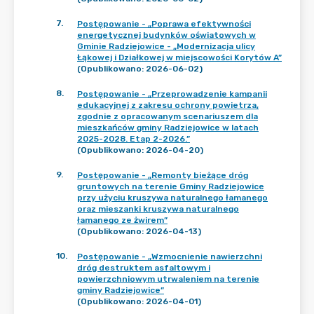
7
.
Postępowanie - „Poprawa efektywności
energetycznej budynków oświatowych w
Gminie Radziejowice - „Modernizacja ulicy
Łąkowej i Działkowej w miejscowości Korytów A”
(Opublikowano: 2026-06-02)
8
.
Postępowanie - „Przeprowadzenie kampanii
edukacyjnej z zakresu ochrony powietrza,
zgodnie z opracowanym scenariuszem dla
mieszkańców gminy Radziejowice w latach
2025-2028. Etap 2-2026.”
(Opublikowano: 2026-04-20)
9
.
Postępowanie - „Remonty bieżące dróg
gruntowych na terenie Gminy Radziejowice
przy użyciu kruszywa naturalnego łamanego
oraz mieszanki kruszywa naturalnego
łamanego ze żwirem”
(Opublikowano: 2026-04-13)
10
.
Postępowanie - „Wzmocnienie nawierzchni
dróg destruktem asfaltowym i
powierzchniowym utrwaleniem na terenie
gminy Radziejowice”
(Opublikowano: 2026-04-01)