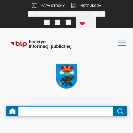
MAPA STRONY
INSTRUKCJA
KONTRAST DLA OSÓB SŁABOWIDZĄCYCH
PL
biuletyn
informacji publicznej