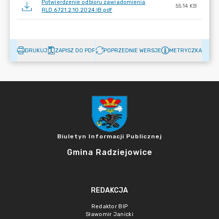
Potwierdzenie odbioru zawiadomienia
55.14 KB
RLD.6721.2.10.2024.IB.pdf
DRUKUJ
ZAPISZ DO PDF
POPRZEDNIE WERSJE
METRYCZKA
Biuletyn Informacji Publicznej
Gmina Radziejowice
REDAKCJA
Redaktor BIP
Sławomir Janicki