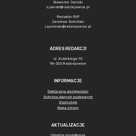
Sławomir Janicki
s.janicki@radziejowice.pl
Redaktor BIP
Jarosław Sumiński
j.suminski@radziejowice.pl
ADRES REDAKCJI
ul. Kubickiego 10
96-325 Radziejowice
INFORMACJE
Deklaracja dostępności
Ochrona danych osobowych
Statystyki
Mapa strony
AKTUALIZACJE
Ostatnia modyfikacja