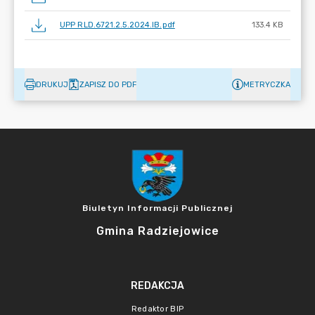
UPP RLD.6721.2.5.2024.IB.pdf
133.4 KB
DRUKUJ
ZAPISZ DO PDF
METRYCZKA
Biuletyn Informacji Publicznej
Gmina Radziejowice
REDAKCJA
Redaktor BIP