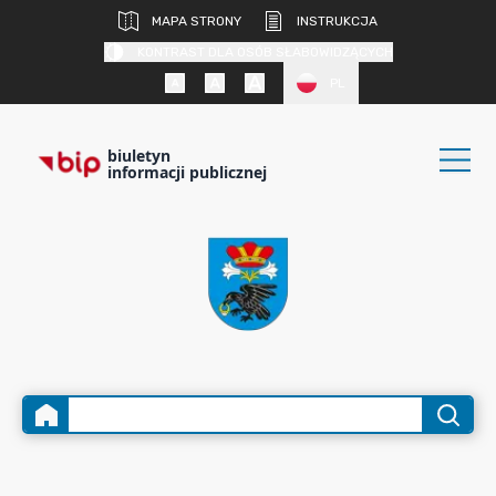
MAPA STRONY
INSTRUKCJA
KONTRAST DLA OSÓB SŁABOWIDZĄCYCH
PL
biuletyn
informacji publicznej