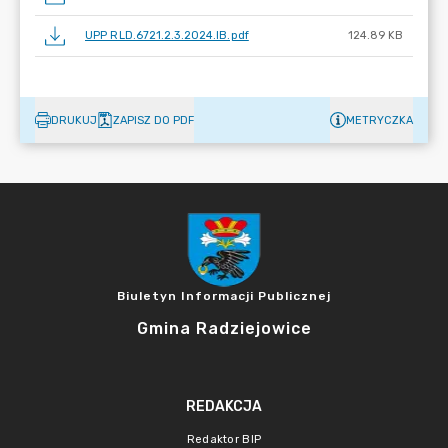
UPP RLD.6721.2.3.2024.IB.pdf
124.89 KB
DRUKUJ
ZAPISZ DO PDF
METRYCZKA
Biuletyn Informacji Publicznej
Gmina Radziejowice
REDAKCJA
Redaktor BIP