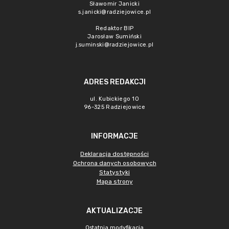
Sławomir Janicki
s.janicki@radziejowice.pl
Redaktor BIP
Jarosław Sumiński
j.suminski@radziejowice.pl
ADRES REDAKCJI
ul. Kubickiego 10
96-325 Radziejowice
INFORMACJE
Deklaracja dostępności
Ochrona danych osobowych
Statystyki
Mapa strony
AKTUALIZACJE
Ostatnia modyfikacja