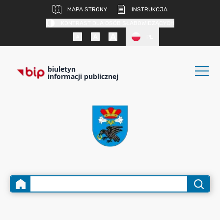
MAPA STRONY
INSTRUKCJA
KONTRAST DLA OSÓB SŁABOWIDZĄCYCH
PL
biuletyn
informacji publicznej