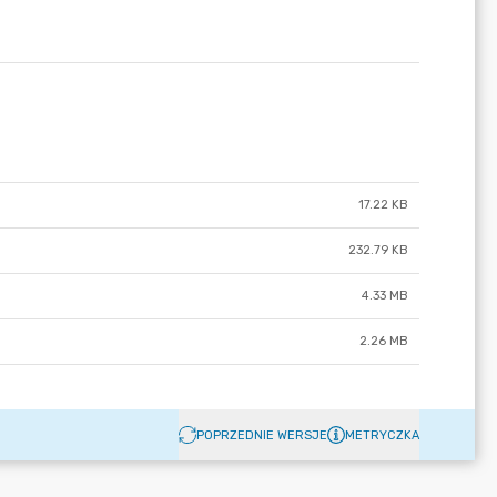
17.22 KB
232.79 KB
4.33 MB
2.26 MB
POPRZEDNIE WERSJE
METRYCZKA