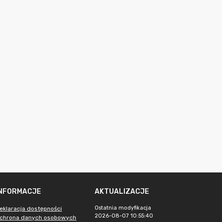
INFORMACJE
AKTUALIZACJE
Ostatnia modyfikacja
eklaracja dostępności
2026-08-07 10:55:40
chrona danych osobowych