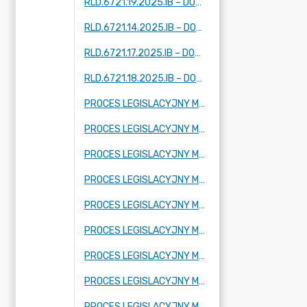
RLD.6721.19.2025.IB – DOTYCZY DWÓCH FRAGMENTÓW MIEJSCOWOŚCI: KUKLÓWKA ZARZECZNA
RLD.6721.14.2025.IB – DOTYCZY FRAGMENTU MIEJSCOWOŚCI: TARTAK BRZÓZKI, KORYTÓW (I I II) ZBOISKA, KAMIONKA
RLD.6721.17.2025.IB – DOTYCZY FRAGMENTU MIEJSCOWOŚCI: ADAMÓW -WIEŚ, KUKLÓWKA ZARZECZNA I KRZE DUŻE
RLD.6721.18.2025.IB – DOTYCZY FRAGMENTU MIEJSCOWOŚCI KUKLÓWKA ZARZECZNA.
PROCES LEGISLACYJNY MPZP OBEJMUJĄCY FRAGMENT MIEJSCOWOŚCI RADZIEJOWICE PARCEL
PROCES LEGISLACYJNY MPZP OBEJMUJĄCY FRAGMENT MIEJSCOWOŚCI BUDY MSZCZONOWSKIE
PROCES LEGISLACYJNY MPZP OBEJMUJĄCY FRAGMENT MIEJSCOWOŚCI KRZE DUŻE
PROCES LEGISLACYJNY MPZP OBEJMUJĄCY FRAGMENT MIEJSCOWOŚCI RADZIEJOWICE, FRAGMENTY MIEJSCOWOŚCI RADZIEJOWICE-PARCEL ORAZ FRAGMENTY MIEJSCOWOŚCI ZBOISKA
PROCES LEGISLACYJNY MPZP OBEJMUJĄCY FRAGMENT MIEJSCOWOŚCI SŁABOMIERZ, FRAGMENT MIEJSCOWOŚCI BUDY MSZCZONOWSKIE, FRAGMENT MIEJSCOWOŚCI KRZYŻÓWKA ORAZ FRAGMENT MIEJSCOWOŚCI ZAZDROŚĆ
PROCES LEGISLACYJNY MPZP OBEJMUJĄCY FRAGMENT MIEJSCOWOŚCI KRZE DUŻE
PROCES LEGISLACYJNY MPZP OBEJMUJĄCY FRAGMENT MIEJSCOWOŚCI ADAMÓW-WIEŚ ORAZ FRAGMENT MIEJSCOWOŚCI KUKLÓWKA RADZIEJOWICKA
PROCES LEGISLACYJNY MPZP OBEJMUJĄCY FRAGMENT MIEJSCOWOŚCI CHROBOTY
PROCES LEGISLACYJNY MPZP OBEJMUJĄCY FRAGMENT MIEJSCOWOŚCI KORYTÓW