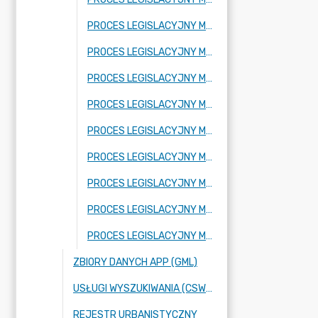
PROCES LEGISLACYJNY MPZP OBEJMUJĄCY FRAGMENT MIEJSCOWOŚCI ADAMÓW-PARCEL ORAZ FRAGMENT MIEJSCOWOŚCI BUDY JÓZEFOWSKIE
PROCES LEGISLACYJNY MPZP OBEJMUJĄCY FRAGMENT MIEJSCOWOŚCI RADZIEJOWICE
PROCES LEGISLACYJNY MPZP OBEJMUJĄCY FRAGMENT MIEJSCOWOŚCI KRZYŻÓWKA
PROCES LEGISLACYJNY MPZP OBEJMUJĄCY FRAGMENT MIEJSCOWOŚCI BENENARD
PROCES LEGISLACYJNY MPZP OBEJMUJĄCY FRAGMENT MIEJSCOWOŚCI KORYTÓW A
PROCES LEGISLACYJNY MPZP OBEJMUJĄCY FRAGMENT MIEJSCOWOŚCI FRAGMENT MIEJSCOWOŚCI KURANÓW
PROCES LEGISLACYJNY MPZP OBEJMUJĄCY FRAGMENT MIEJSCOWOŚCI NOWE BUDY ORAZ FRAGMENT MIEJSCOWOŚCI BUDY JÓZEFOWSKIE
PROCES LEGISLACYJNY MPZP OBEJMUJĄCY FRAGMENTY MIEJSCOWOŚCI: KUKLÓWKA ZARZECZNA ORAZ BUDY JÓZEFOWSKIE
PROCES LEGISLACYJNY MPZP OBEJMUJĄCY FRAGMENT MIEJSCOWOŚCI NOWE BUDY
ZBIORY DANYCH APP (GML)
USŁUGI WYSZUKIWANIA (CSW), PRZEGLĄDANIA (WMS) ORAZ POBIERANIA (WFS),
REJESTR URBANISTYCZNY