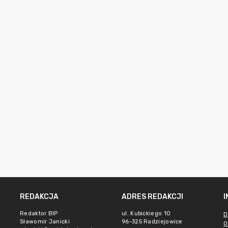
REDAKCJA
ADRES REDAKCJI
Redaktor BIP
ul. Kubickiego 10
D
Sławomir Janicki
96-325 Radziejowice
O