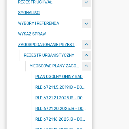
REJESTR UCHWAŁ
SYGNALIŚCI
WYBORY I REFERENDA
WYKAZ SPRAW
ZAGOSPODAROWANIE PRZESTRZENNE
REJESTR URBANISTYCZNY
MIEJSCOWE PLANY ZAGOSPODAROWANIA PRZESTRZENNEGO - W TRAKCIE OPRACOWANIA
PLAN OGÓLNY GMINY RADZIEJOWICE
RLD.6721.1.5.2019.IB – DOTYCZY FRAGMENTÓW MIEJSCOWOŚCI: KRZE DUŻE, ADAMÓW-PARCEL, RADZIEJOWICE
RLD.6721.21.2025.IB – DOTYCZY FRAGMENTU MIEJSCOWOŚCI: ZAZDROŚĆ
RLD.6721.20.2025.IB – DOTYCZY FRAGMENTU MIEJSCOWOŚCI: RADZIEJOWICE
RLD.6721.16.2025.IB – DOTYCZY DWÓCH FRAGMENTÓW MIEJSCOWOŚCI: KUKLÓWKA ZARZECZNA