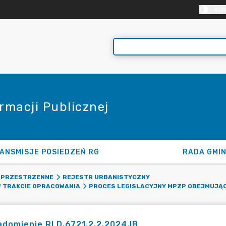
KON
rmacji Publicznej
ANSMISJE POSIEDZEŃ RG
RADA GMI
 PRZESTRZENNE
REJESTR URBANISTYCZNY
 TRAKCIE OPRACOWANIA
PROCES LEGISLACYJNY MPZP OBEJMUJĄC
domienie RLD.6721.2.2.2024.IB