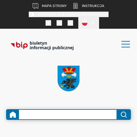
MAPA STRONY
INSTRUKCJA
KONTRAST DLA OSÓB SŁABOWIDZĄCYCH
PL
biuletyn
informacji publicznej