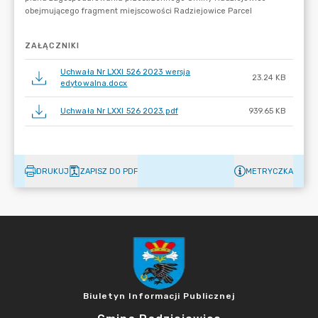
ZAŁĄCZNIKI
Uchwała Nr LXXI 526 2023 wersja
23.24 KB
edytowalna.docx
Uchwała Nr LXXI 526 2023.pdf
939.65 KB
DRUKUJ
ZAPISZ DO PDF
METRYCZKA
Biuletyn Informacji Publicznej