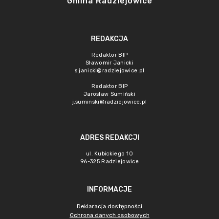
Gmina Radziejowice
REDAKCJA
Redaktor BIP
Sławomir Janicki
s.janicki@radziejowice.pl
Redaktor BIP
Jarosław Sumiński
j.suminski@radziejowice.pl
ADRES REDAKCJI
ul. Kubickiego 10
96-325 Radziejowice
INFORMACJE
Deklaracja dostępności
Ochrona danych osobowych