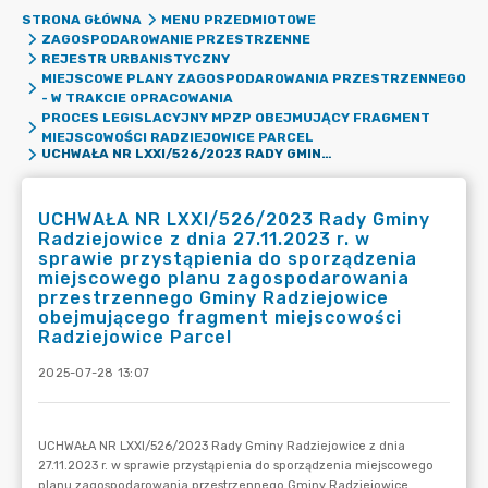
STRONA GŁÓWNA
MENU PRZEDMIOTOWE
ZAGOSPODAROWANIE PRZESTRZENNE
REJESTR URBANISTYCZNY
MIEJSCOWE PLANY ZAGOSPODAROWANIA PRZESTRZENNEGO
- W TRAKCIE OPRACOWANIA
PROCES LEGISLACYJNY MPZP OBEJMUJĄCY FRAGMENT
MIEJSCOWOŚCI RADZIEJOWICE PARCEL
UCHWAŁA NR LXXI/526/2023 RADY GMINY RADZIEJOWICE Z DNIA 27.11.2023 R. W SPRAWIE PRZYSTĄPIENIA DO SPORZĄDZENIA MIEJSCOWEGO PLANU ZAGOSPODAROWANIA PRZESTRZENNEGO GMINY RADZIEJOWICE OBEJMUJĄCEGO FRAGMENT MIEJSCOWOŚCI RADZIEJOWICE PARCEL
UCHWAŁA NR LXXI/526/2023 Rady Gminy
Radziejowice z dnia 27.11.2023 r. w
sprawie przystąpienia do sporządzenia
miejscowego planu zagospodarowania
przestrzennego Gminy Radziejowice
obejmującego fragment miejscowości
Radziejowice Parcel
2025-07-28 13:07