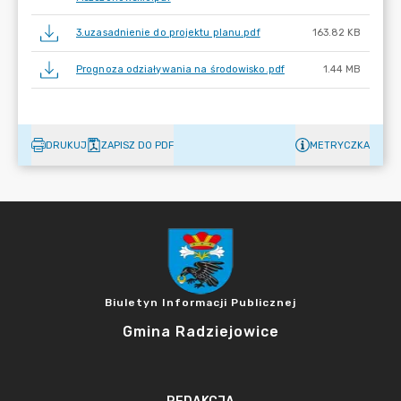
3.uzasadnienie do projektu planu.pdf
163.82 KB
Prognoza odziaływania na środowisko.pdf
1.44 MB
DRUKUJ
ZAPISZ DO PDF
METRYCZKA
Biuletyn Informacji Publicznej
Gmina Radziejowice