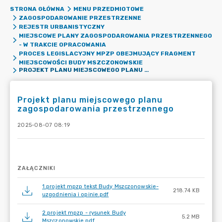
STRONA GŁÓWNA
MENU PRZEDMIOTOWE
ZAGOSPODAROWANIE PRZESTRZENNE
REJESTR URBANISTYCZNY
MIEJSCOWE PLANY ZAGOSPODAROWANIA PRZESTRZENNEGO
- W TRAKCIE OPRACOWANIA
PROCES LEGISLACYJNY MPZP OBEJMUJĄCY FRAGMENT
MIEJSCOWOŚCI BUDY MSZCZONOWSKIE
PROJEKT PLANU MIEJSCOWEGO PLANU ZAGOSPODAROWANIA PRZESTRZENNEGO
Projekt planu miejscowego planu
zagospodarowania przestrzennego
2025-08-07 08:19
ZAŁĄCZNIKI
1.projekt mpzp tekst Budy Mszczonowskie-
218.74 KB
uzgodnienia i opinie.pdf
2.projekt mpzp - rysunek Budy
5.2 MB
Mszczonowskie.pdf