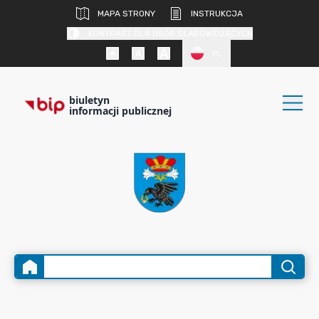
MAPA STRONY
INSTRUKCJA
KONTRAST DLA OSÓB SŁABOWIDZĄCYCH
PL
biuletyn
informacji publicznej