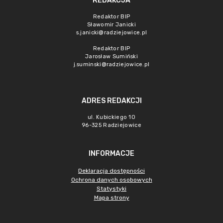
REDAKCJA
Redaktor BIP
Sławomir Janicki
s.janicki@radziejowice.pl
Redaktor BIP
Jarosław Sumiński
j.suminski@radziejowice.pl
ADRES REDAKCJI
ul. Kubickiego 10
96-325 Radziejowice
INFORMACJE
Deklaracja dostępności
Ochrona danych osobowych
Statystyki
Mapa strony