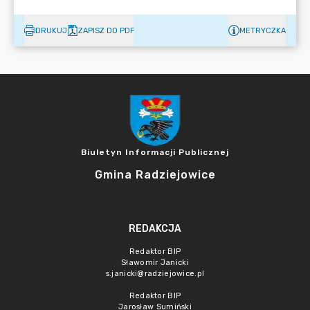
DRUKUJ
ZAPISZ DO PDF
METRYCZKA
Biuletyn Informacji Publicznej
Gmina Radziejowice
REDAKCJA
Redaktor BIP
Sławomir Janicki
s.janicki@radziejowice.pl
Redaktor BIP
Jarosław Sumiński