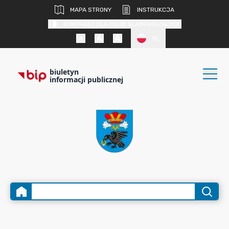
MAPA STRONY
INSTRUKCJA
KONTRAST DLA OSÓB SŁABOWIDZĄCYCH
PL
biuletyn
informacji publicznej