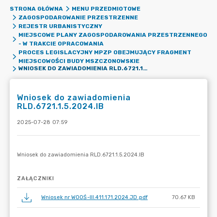
STRONA GŁÓWNA
MENU PRZEDMIOTOWE
ZAGOSPODAROWANIE PRZESTRZENNE
REJESTR URBANISTYCZNY
MIEJSCOWE PLANY ZAGOSPODAROWANIA PRZESTRZENNEGO
- W TRAKCIE OPRACOWANIA
PROCES LEGISLACYJNY MPZP OBEJMUJĄCY FRAGMENT
MIEJSCOWOŚCI BUDY MSZCZONOWSKIE
WNIOSEK DO ZAWIADOMIENIA RLD.6721.1.5.2024.IB
Wniosek do zawiadomienia
RLD.6721.1.5.2024.IB
2025-07-28 07:59
ZAŁĄCZNIKI
Wniosek nr WOOŚ-III.411.171.2024.JD.pdf
70.67 KB