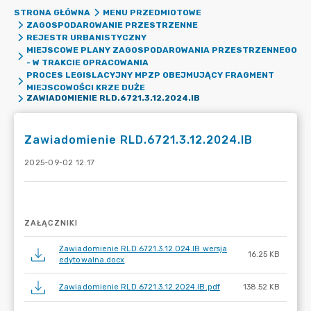
STRONA GŁÓWNA
MENU PRZEDMIOTOWE
ZAGOSPODAROWANIE PRZESTRZENNE
REJESTR URBANISTYCZNY
MIEJSCOWE PLANY ZAGOSPODAROWANIA PRZESTRZENNEGO
- W TRAKCIE OPRACOWANIA
PROCES LEGISLACYJNY MPZP OBEJMUJĄCY FRAGMENT
MIEJSCOWOŚCI KRZE DUŻE
ZAWIADOMIENIE RLD.6721.3.12.2024.IB
Zawiadomienie RLD.6721.3.12.2024.IB
2025-09-02 12:17
ZAŁĄCZNIKI
Zawiadomienie RLD.6721.3.12.024.IB wersja
16.25 KB
edytowalna.docx
Zawiadomienie RLD.6721.3.12.2024.IB.pdf
138.52 KB