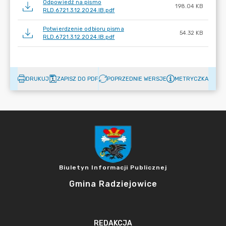
Odpowiedź na pismo
198.04 KB
RLD.6721.3.12.2024.IB.pdf
Potwierdzenie odbioru pisma
54.32 KB
RLD.6721.3.12.2024.IB.pdf
DRUKUJ
ZAPISZ DO PDF
POPRZEDNIE WERSJE
METRYCZKA
Biuletyn Informacji Publicznej
Gmina Radziejowice
REDAKCJA