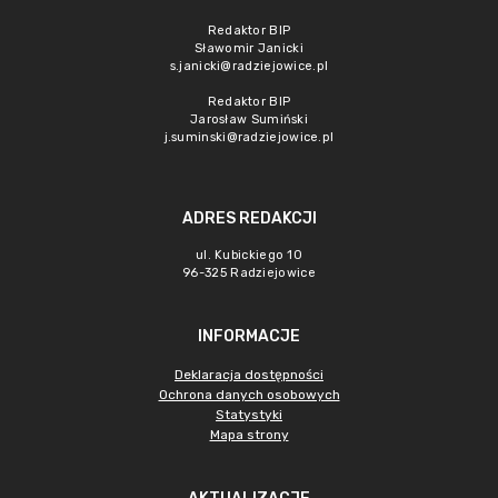
Redaktor BIP
Sławomir Janicki
s.janicki@radziejowice.pl
Redaktor BIP
Jarosław Sumiński
j.suminski@radziejowice.pl
ADRES REDAKCJI
ul. Kubickiego 10
96-325 Radziejowice
INFORMACJE
Deklaracja dostępności
Ochrona danych osobowych
Statystyki
Mapa strony