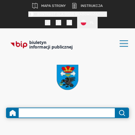
MAPA STRONY
INSTRUKCJA
KONTRAST DLA OSÓB SŁABOWIDZĄCYCH
PL
biuletyn
informacji publicznej