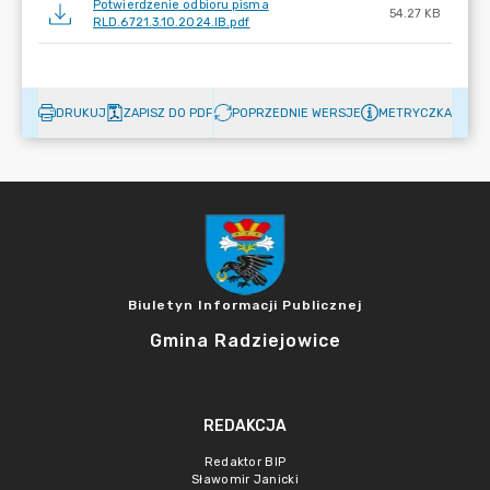
Potwierdzenie odbioru pisma
54.27 KB
RLD.6721.3.10.2024.IB.pdf
DRUKUJ
ZAPISZ DO PDF
POPRZEDNIE WERSJE
METRYCZKA
Biuletyn Informacji Publicznej
Gmina Radziejowice
REDAKCJA
Redaktor BIP
Sławomir Janicki