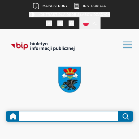
MAPA STRONY
INSTRUKCJA
KONTRAST DLA OSÓB SŁABOWIDZĄCYCH
PL
biuletyn
informacji publicznej