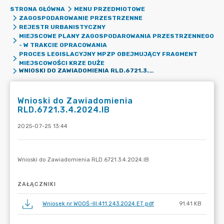
STRONA GŁÓWNA
MENU PRZEDMIOTOWE
ZAGOSPODAROWANIE PRZESTRZENNE
REJESTR URBANISTYCZNY
MIEJSCOWE PLANY ZAGOSPODAROWANIA PRZESTRZENNEGO
- W TRAKCIE OPRACOWANIA
PROCES LEGISLACYJNY MPZP OBEJMUJĄCY FRAGMENT
MIEJSCOWOŚCI KRZE DUŻE
WNIOSKI DO ZAWIADOMIENIA RLD.6721.3.4.2024.IB
Wnioski do Zawiadomienia
RLD.6721.3.4.2024.IB
2025-07-25 13:44
ZAŁĄCZNIKI
Wniosek nr WOOŚ-III.411.243.2024.ET.pdf
91.41 KB