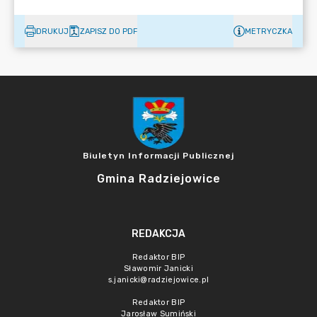
DRUKUJ
ZAPISZ DO PDF
METRYCZKA
Biuletyn Informacji Publicznej
Gmina Radziejowice
REDAKCJA
Redaktor BIP
Sławomir Janicki
s.janicki@radziejowice.pl
Redaktor BIP
Jarosław Sumiński