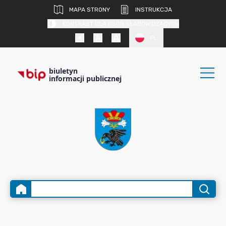
MAPA STRONY
INSTRUKCJA
KONTRAST DLA OSÓB SŁABOWIDZĄCYCH
PL
biuletyn
informacji publicznej