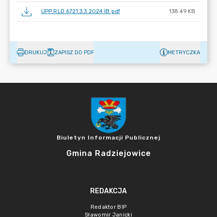
UPP RLD.6721.3.3.2024.IB.pdf
138.49 KB
DRUKUJ
ZAPISZ DO PDF
METRYCZKA
Biuletyn Informacji Publicznej
Gmina Radziejowice
REDAKCJA
Redaktor BIP
Sławomir Janicki