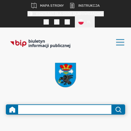
MAPA STRONY
INSTRUKCJA
KONTRAST DLA OSÓB SŁABOWIDZĄCYCH
PL
biuletyn
informacji publicznej