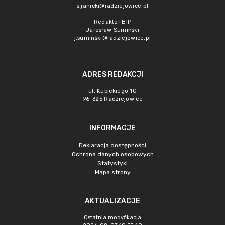
s.janicki@radziejowice.pl
Redaktor BIP
Jarosław Sumiński
j.suminski@radziejowice.pl
ADRES REDAKCJI
ul. Kubickiego 10
96-325 Radziejowice
INFORMACJE
Deklaracja dostępności
Ochrona danych osobowych
Statystyki
Mapa strony
AKTUALIZACJE
Ostatnia modyfikacja