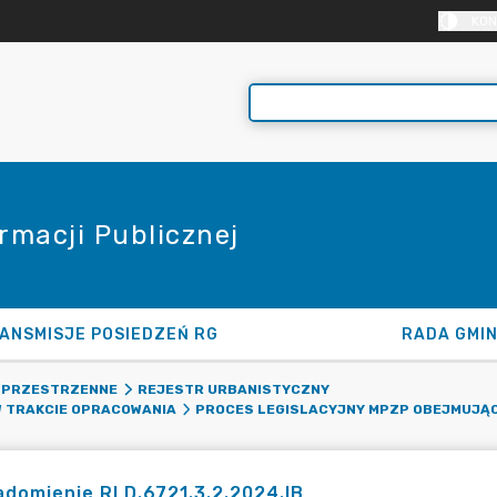
KON
rmacji Publicznej
ANSMISJE POSIEDZEŃ RG
RADA GMI
 PRZESTRZENNE
REJESTR URBANISTYCZNY
 TRAKCIE OPRACOWANIA
PROCES LEGISLACYJNY MPZP OBEJMUJĄC
domienie RLD.6721.3.2.2024.IB