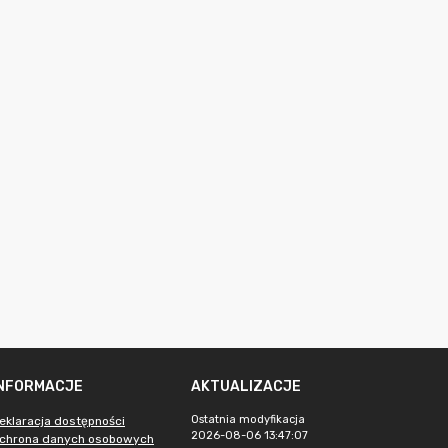
INFORMACJE
AKTUALIZACJE
Ostatnia modyfikacja
eklaracja dostępności
2026-08-06 13:47:07
chrona danych osobowych