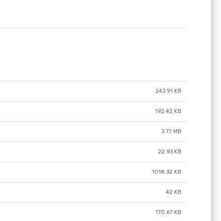
243.91 KB
192.42 KB
3.77 MB
22.93 KB
1018.32 KB
42 KB
170.67 KB