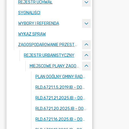
REJESTR UCHWAŁ
SYGNALIŚCI
WYBORY I REFERENDA
WYKAZ SPRAW
ZAGOSPODAROWANIE PRZESTRZENNE
REJESTR URBANISTYCZNY
MIEJSCOWE PLANY ZAGOSPODAROWANIA PRZESTRZENNEGO - W TRAKCIE OPRACOWANIA
PLAN OGÓLNY GMINY RADZIEJOWICE
RLD.6721.1.5.2019.IB – DOTYCZY FRAGMENTÓW MIEJSCOWOŚCI: KRZE DUŻE, ADAMÓW-PARCEL, RADZIEJOWICE
RLD.6721.21.2025.IB – DOTYCZY FRAGMENTU MIEJSCOWOŚCI: ZAZDROŚĆ
RLD.6721.20.2025.IB – DOTYCZY FRAGMENTU MIEJSCOWOŚCI: RADZIEJOWICE
RLD.6721.16.2025.IB – DOTYCZY DWÓCH FRAGMENTÓW MIEJSCOWOŚCI: KUKLÓWKA ZARZECZNA