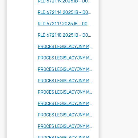
RLD.6721.19.2025.IB – DOTYCZY DWÓCH FRAGMENTÓW MIEJSCOWOŚCI: KUKLÓWKA ZARZECZNA
RLD.6721.14.2025.IB – DOTYCZY FRAGMENTU MIEJSCOWOŚCI: TARTAK BRZÓZKI, KORYTÓW (I I II) ZBOISKA, KAMIONKA
RLD.6721.17.2025.IB – DOTYCZY FRAGMENTU MIEJSCOWOŚCI: ADAMÓW -WIEŚ, KUKLÓWKA ZARZECZNA I KRZE DUŻE
RLD.6721.18.2025.IB – DOTYCZY FRAGMENTU MIEJSCOWOŚCI KUKLÓWKA ZARZECZNA.
PROCES LEGISLACYJNY MPZP OBEJMUJĄCY FRAGMENT MIEJSCOWOŚCI RADZIEJOWICE PARCEL
PROCES LEGISLACYJNY MPZP OBEJMUJĄCY FRAGMENT MIEJSCOWOŚCI BUDY MSZCZONOWSKIE
PROCES LEGISLACYJNY MPZP OBEJMUJĄCY FRAGMENT MIEJSCOWOŚCI KRZE DUŻE
PROCES LEGISLACYJNY MPZP OBEJMUJĄCY FRAGMENT MIEJSCOWOŚCI RADZIEJOWICE, FRAGMENTY MIEJSCOWOŚCI RADZIEJOWICE-PARCEL ORAZ FRAGMENTY MIEJSCOWOŚCI ZBOISKA
PROCES LEGISLACYJNY MPZP OBEJMUJĄCY FRAGMENT MIEJSCOWOŚCI SŁABOMIERZ, FRAGMENT MIEJSCOWOŚCI BUDY MSZCZONOWSKIE, FRAGMENT MIEJSCOWOŚCI KRZYŻÓWKA ORAZ FRAGMENT MIEJSCOWOŚCI ZAZDROŚĆ
PROCES LEGISLACYJNY MPZP OBEJMUJĄCY FRAGMENT MIEJSCOWOŚCI KRZE DUŻE
PROCES LEGISLACYJNY MPZP OBEJMUJĄCY FRAGMENT MIEJSCOWOŚCI ADAMÓW-WIEŚ ORAZ FRAGMENT MIEJSCOWOŚCI KUKLÓWKA RADZIEJOWICKA
PROCES LEGISLACYJNY MPZP OBEJMUJĄCY FRAGMENT MIEJSCOWOŚCI CHROBOTY
PROCES LEGISLACYJNY MPZP OBEJMUJĄCY FRAGMENT MIEJSCOWOŚCI KORYTÓW