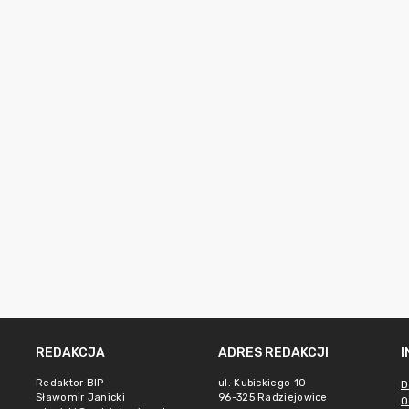
REDAKCJA
ADRES REDAKCJI
Redaktor BIP
ul. Kubickiego 10
D
Sławomir Janicki
96-325 Radziejowice
O