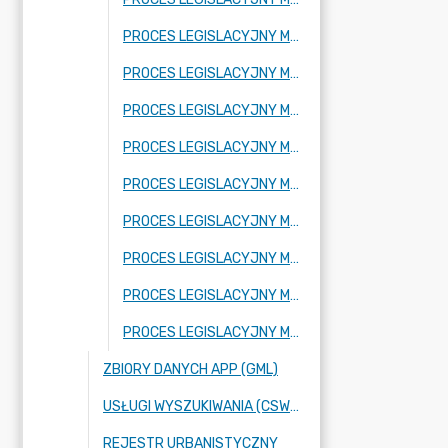
PROCES LEGISLACYJNY MPZP OBEJMUJĄCY FRAGMENT MIEJSCOWOŚCI ADAMÓW-PARCEL ORAZ FRAGMENT MIEJSCOWOŚCI BUDY JÓZEFOWSKIE
PROCES LEGISLACYJNY MPZP OBEJMUJĄCY FRAGMENT MIEJSCOWOŚCI RADZIEJOWICE
PROCES LEGISLACYJNY MPZP OBEJMUJĄCY FRAGMENT MIEJSCOWOŚCI KRZYŻÓWKA
PROCES LEGISLACYJNY MPZP OBEJMUJĄCY FRAGMENT MIEJSCOWOŚCI BENENARD
PROCES LEGISLACYJNY MPZP OBEJMUJĄCY FRAGMENT MIEJSCOWOŚCI KORYTÓW A
PROCES LEGISLACYJNY MPZP OBEJMUJĄCY FRAGMENT MIEJSCOWOŚCI FRAGMENT MIEJSCOWOŚCI KURANÓW
PROCES LEGISLACYJNY MPZP OBEJMUJĄCY FRAGMENT MIEJSCOWOŚCI NOWE BUDY ORAZ FRAGMENT MIEJSCOWOŚCI BUDY JÓZEFOWSKIE
PROCES LEGISLACYJNY MPZP OBEJMUJĄCY FRAGMENTY MIEJSCOWOŚCI: KUKLÓWKA ZARZECZNA ORAZ BUDY JÓZEFOWSKIE
PROCES LEGISLACYJNY MPZP OBEJMUJĄCY FRAGMENT MIEJSCOWOŚCI NOWE BUDY
ZBIORY DANYCH APP (GML)
USŁUGI WYSZUKIWANIA (CSW), PRZEGLĄDANIA (WMS) ORAZ POBIERANIA (WFS),
REJESTR URBANISTYCZNY