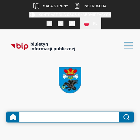
MAPA STRONY
INSTRUKCJA
KONTRAST DLA OSÓB SŁABOWIDZĄCYCH
PL
biuletyn
informacji publicznej