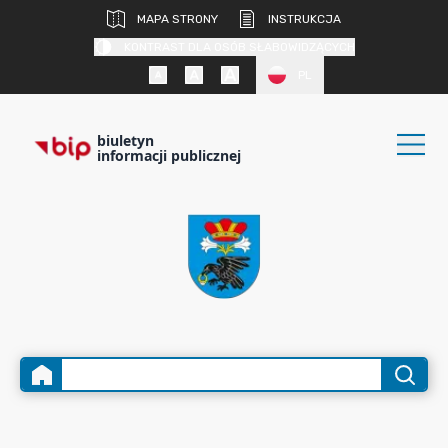
MAPA STRONY
INSTRUKCJA
KONTRAST DLA OSÓB SŁABOWIDZĄCYCH
PL
biuletyn
informacji publicznej