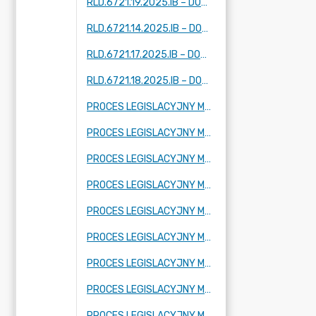
RLD.6721.19.2025.IB – DOTYCZY DWÓCH FRAGMENTÓW MIEJSCOWOŚCI: KUKLÓWKA ZARZECZNA
RLD.6721.14.2025.IB – DOTYCZY FRAGMENTU MIEJSCOWOŚCI: TARTAK BRZÓZKI, KORYTÓW (I I II) ZBOISKA, KAMIONKA
RLD.6721.17.2025.IB – DOTYCZY FRAGMENTU MIEJSCOWOŚCI: ADAMÓW -WIEŚ, KUKLÓWKA ZARZECZNA I KRZE DUŻE
RLD.6721.18.2025.IB – DOTYCZY FRAGMENTU MIEJSCOWOŚCI KUKLÓWKA ZARZECZNA.
PROCES LEGISLACYJNY MPZP OBEJMUJĄCY FRAGMENT MIEJSCOWOŚCI RADZIEJOWICE PARCEL
PROCES LEGISLACYJNY MPZP OBEJMUJĄCY FRAGMENT MIEJSCOWOŚCI BUDY MSZCZONOWSKIE
PROCES LEGISLACYJNY MPZP OBEJMUJĄCY FRAGMENT MIEJSCOWOŚCI KRZE DUŻE
PROCES LEGISLACYJNY MPZP OBEJMUJĄCY FRAGMENT MIEJSCOWOŚCI RADZIEJOWICE, FRAGMENTY MIEJSCOWOŚCI RADZIEJOWICE-PARCEL ORAZ FRAGMENTY MIEJSCOWOŚCI ZBOISKA
PROCES LEGISLACYJNY MPZP OBEJMUJĄCY FRAGMENT MIEJSCOWOŚCI SŁABOMIERZ, FRAGMENT MIEJSCOWOŚCI BUDY MSZCZONOWSKIE, FRAGMENT MIEJSCOWOŚCI KRZYŻÓWKA ORAZ FRAGMENT MIEJSCOWOŚCI ZAZDROŚĆ
PROCES LEGISLACYJNY MPZP OBEJMUJĄCY FRAGMENT MIEJSCOWOŚCI KRZE DUŻE
PROCES LEGISLACYJNY MPZP OBEJMUJĄCY FRAGMENT MIEJSCOWOŚCI ADAMÓW-WIEŚ ORAZ FRAGMENT MIEJSCOWOŚCI KUKLÓWKA RADZIEJOWICKA
PROCES LEGISLACYJNY MPZP OBEJMUJĄCY FRAGMENT MIEJSCOWOŚCI CHROBOTY
PROCES LEGISLACYJNY MPZP OBEJMUJĄCY FRAGMENT MIEJSCOWOŚCI KORYTÓW