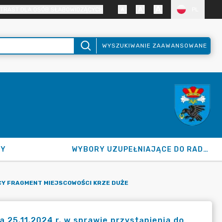
TRAST DLA OSÓB SŁABOWIDZĄCYCH
PL
WYSZUKIWANIE ZAAWANSOWANE
NY
WYBORY UZUPEŁNIAJĄCE DO RADY GMINY 2026
Y FRAGMENT MIEJSCOWOŚCI KRZE DUŻE
25.11.2024 r. w sprawie przystąpienia do