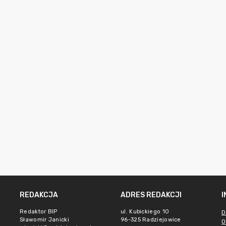
REDAKCJA
ADRES REDAKCJI
Redaktor BIP
ul. Kubickiego 10
D
Sławomir Janicki
96-325 Radziejowice
O