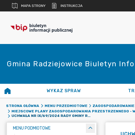
MAPA STRONY
INSTRUKCJA
biuletyn
informacji publicznej
Gmina Radziejowice Biuletyn Info
WYKAZ SPRAW
TR
STRONA GŁÓWNA
MENU PRZEDMIOTOWE
ZAGOSPODAROWANIE
MIEJSCOWE PLANY ZAGOSPODAROWANIA PRZESTRZENNEGO - W
UCHWAŁA NR IX/69/2024 RADY GMINY RADZIEJOWICE Z DNIA 25.11.2024 R. W SPRAWIE PRZYSTĄPIENIA DO SPORZĄDZENIA MIEJSCOWEGO PLANU ZAGOSPODAROWANIA PRZESTRZENNEGO GMINY RADZIEJOWICE OBEJMUJĄCEGO DWA FRAGMENTY MIEJSCOWOŚCI KRZE DUŻE
MENU PODMIOTOWE
UCHWA