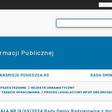
KON
rmacji Publicznej
ANSMISJE POSIEDZEŃ RG
RADA GMI
 PRZESTRZENNE
REJESTR URBANISTYCZNY
 TRAKCIE OPRACOWANIA
PROCES LEGISLACYJNY MPZP OBEJMUJĄC
ŁA NR IX/69/2024 Rady Gminy Radziejowice z dnia 