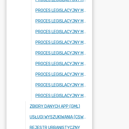
PROCES LEGISLACYJNY MPZP OBEJMUJĄCY FRAGMENT MIEJSCOWOŚCI ADAMÓW-PARCEL ORAZ FRAGMENT MIEJSCOWOŚCI BUDY JÓZEFOWSKIE
PROCES LEGISLACYJNY MPZP OBEJMUJĄCY FRAGMENT MIEJSCOWOŚCI RADZIEJOWICE
PROCES LEGISLACYJNY MPZP OBEJMUJĄCY FRAGMENT MIEJSCOWOŚCI KRZYŻÓWKA
PROCES LEGISLACYJNY MPZP OBEJMUJĄCY FRAGMENT MIEJSCOWOŚCI BENENARD
PROCES LEGISLACYJNY MPZP OBEJMUJĄCY FRAGMENT MIEJSCOWOŚCI KORYTÓW A
PROCES LEGISLACYJNY MPZP OBEJMUJĄCY FRAGMENT MIEJSCOWOŚCI FRAGMENT MIEJSCOWOŚCI KURANÓW
PROCES LEGISLACYJNY MPZP OBEJMUJĄCY FRAGMENT MIEJSCOWOŚCI NOWE BUDY ORAZ FRAGMENT MIEJSCOWOŚCI BUDY JÓZEFOWSKIE
PROCES LEGISLACYJNY MPZP OBEJMUJĄCY FRAGMENTY MIEJSCOWOŚCI: KUKLÓWKA ZARZECZNA ORAZ BUDY JÓZEFOWSKIE
PROCES LEGISLACYJNY MPZP OBEJMUJĄCY FRAGMENT MIEJSCOWOŚCI NOWE BUDY
ZBIORY DANYCH APP (GML)
USŁUGI WYSZUKIWANIA (CSW), PRZEGLĄDANIA (WMS) ORAZ POBIERANIA (WFS),
REJESTR URBANISTYCZNY