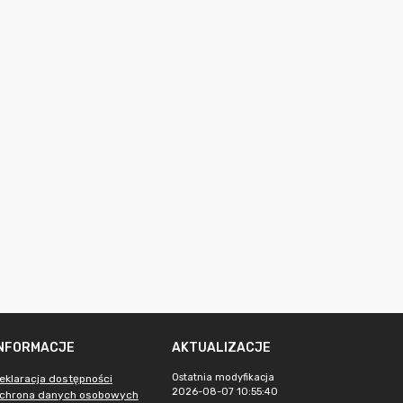
INFORMACJE
AKTUALIZACJE
Ostatnia modyfikacja
eklaracja dostępności
2026-08-07 10:55:40
chrona danych osobowych