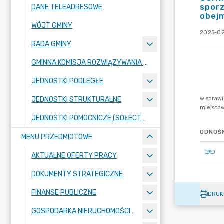
spor
DANE TELEADRESOWE
obej
WÓJT GMINY
2025-02
RADA GMINY
GMINNA KOMISJA ROZWIĄZYWANIA PROBLEMÓW ALKOHOLOWYCH
JEDNOSTKI PODLEGŁE
JEDNOSTKI STRUKTURALNE
JEDNOSTKI POMOCNICZE (SOŁECTWA)
ODNOŚN
MENU PRZEDMIOTOWE
AKTUALNE OFERTY PRACY
DOKUMENTY STRATEGICZNE
FINANSE PUBLICZNE
DRUK
GOSPODARKA NIERUCHOMOŚCIAMI