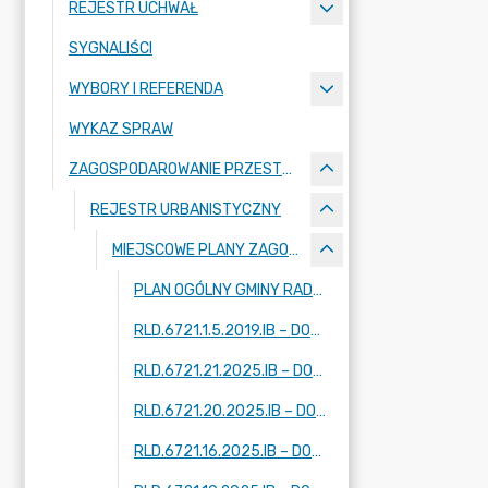
REJESTR UCHWAŁ
SYGNALIŚCI
WYBORY I REFERENDA
WYKAZ SPRAW
ZAGOSPODAROWANIE PRZESTRZENNE
REJESTR URBANISTYCZNY
MIEJSCOWE PLANY ZAGOSPODAROWANIA PRZESTRZENNEGO - W TRAKCIE OPRACOWANIA
PLAN OGÓLNY GMINY RADZIEJOWICE
RLD.6721.1.5.2019.IB – DOTYCZY FRAGMENTÓW MIEJSCOWOŚCI: KRZE DUŻE, ADAMÓW-PARCEL, RADZIEJOWICE
RLD.6721.21.2025.IB – DOTYCZY FRAGMENTU MIEJSCOWOŚCI: ZAZDROŚĆ
RLD.6721.20.2025.IB – DOTYCZY FRAGMENTU MIEJSCOWOŚCI: RADZIEJOWICE
RLD.6721.16.2025.IB – DOTYCZY DWÓCH FRAGMENTÓW MIEJSCOWOŚCI: KUKLÓWKA ZARZECZNA