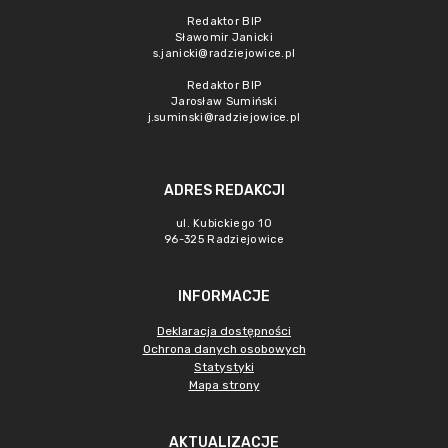
Redaktor BIP
Sławomir Janicki
s.janicki@radziejowice.pl
Redaktor BIP
Jarosław Sumiński
j.suminski@radziejowice.pl
ADRES REDAKCJI
ul. Kubickiego 10
96-325 Radziejowice
INFORMACJE
Deklaracja dostępności
Ochrona danych osobowych
Statystyki
Mapa strony
AKTUALIZACJE