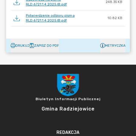
248.35 KB
RLD.6721.1.4.2025.IB.pdf
Potwierdzenie odbioru pisma
10.82 KB
RLD.6721.1.4.2025.IB.pdf
DRUKUJ
ZAPISZ DO PDF
METRYCZKA
Biuletyn Informacji Publicznej
Gmina Radziejowice
REDAKCJA