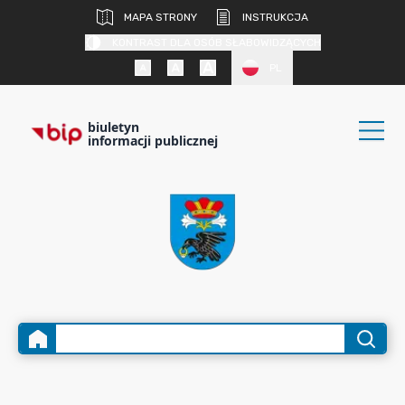
MAPA STRONY
INSTRUKCJA
KONTRAST DLA OSÓB SŁABOWIDZĄCYCH
PL
biuletyn
informacji publicznej