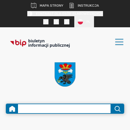
MAPA STRONY
INSTRUKCJA
KONTRAST DLA OSÓB SŁABOWIDZĄCYCH
PL
biuletyn
informacji publicznej