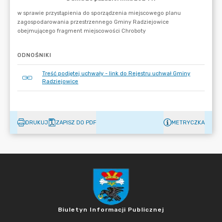
ODNOŚNIKI
Treść podjętej uchwały - link do Rejestru uchwał Gminy
Radziejowice
DRUKUJ
ZAPISZ DO PDF
METRYCZKA
Biuletyn Informacji Publicznej