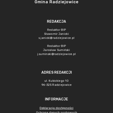
Gmina Radziejowice
REDAKCJA
Redaktor BIP
Sławomir Janicki
s.janicki@radziejowice.pl
Redaktor BIP
Jarosław Sumiński
j.suminski@radziejowice.pl
ADRES REDAKCJI
ul. Kubickiego 10
96-325 Radziejowice
INFORMACJE
Deklaracja dostępności
Ochrona danych osobowych