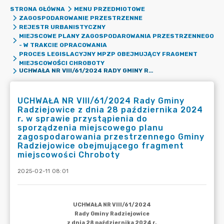
STRONA GŁÓWNA
MENU PRZEDMIOTOWE
ZAGOSPODAROWANIE PRZESTRZENNE
REJESTR URBANISTYCZNY
MIEJSCOWE PLANY ZAGOSPODAROWANIA PRZESTRZENNEGO
- W TRAKCIE OPRACOWANIA
PROCES LEGISLACYJNY MPZP OBEJMUJĄCY FRAGMENT
MIEJSCOWOŚCI CHROBOTY
UCHWAŁA NR VIII/61/2024 RADY GMINY RADZIEJOWICE Z DNIA 28 PAŹDZIERNIKA 2024 R. W SPRAWIE PRZYSTĄPIENIA DO SPORZĄDZENIA MIEJSCOWEGO PLANU ZAGOSPODAROWANIA PRZESTRZENNEGO GMINY RADZIEJOWICE OBEJMUJĄCEGO FRAGMENT MIEJSCOWOŚCI CHROBOTY
UCHWAŁA NR VIII/61/2024 Rady Gminy
Radziejowice z dnia 28 października 2024
r. w sprawie przystąpienia do
sporządzenia miejscowego planu
zagospodarowania przestrzennego Gminy
Radziejowice obejmującego fragment
miejscowości Chroboty
2025-02-11 08:01