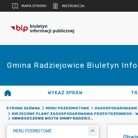
MAPA STRONY
INSTRUKCJA
biuletyn
informacji publicznej
Gmina Radziejowice Biuletyn Info
WYKAZ SPRAW
TR
STRONA GŁÓWNA
MENU PRZEDMIOTOWE
ZAGOSPODAROWANIE
MIEJSCOWE PLANY ZAGOSPODAROWANIA PRZESTRZENNEGO - W
OBWIESZCZENIE WÓJTA GMINY RADZIEJOWICE O PRZYSTĄPIENIU DO SPORZĄDZENIA MIEJSCOWYCH PLANÓW ZAGOSPODAROWANIA PRZESTRZENNEGO
MENU PODMIOTOWE
Obwie