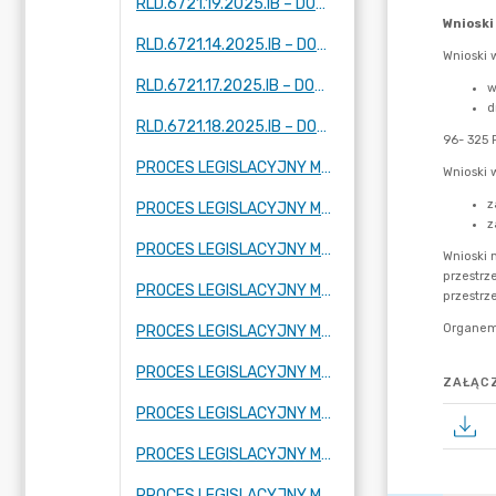
RLD.6721.19.2025.IB – DOTYCZY DWÓCH FRAGMENTÓW MIEJSCOWOŚCI: KUKLÓWKA ZARZECZNA
RLD.6721.14.2025.IB – DOTYCZY FRAGMENTU MIEJSCOWOŚCI: TARTAK BRZÓZKI, KORYTÓW (I I II) ZBOISKA, KAMIONKA
RLD.6721.17.2025.IB – DOTYCZY FRAGMENTU MIEJSCOWOŚCI: ADAMÓW -WIEŚ, KUKLÓWKA ZARZECZNA I KRZE DUŻE
RLD.6721.18.2025.IB – DOTYCZY FRAGMENTU MIEJSCOWOŚCI KUKLÓWKA ZARZECZNA.
PROCES LEGISLACYJNY MPZP OBEJMUJĄCY FRAGMENT MIEJSCOWOŚCI RADZIEJOWICE PARCEL
PROCES LEGISLACYJNY MPZP OBEJMUJĄCY FRAGMENT MIEJSCOWOŚCI BUDY MSZCZONOWSKIE
PROCES LEGISLACYJNY MPZP OBEJMUJĄCY FRAGMENT MIEJSCOWOŚCI KRZE DUŻE
PROCES LEGISLACYJNY MPZP OBEJMUJĄCY FRAGMENT MIEJSCOWOŚCI RADZIEJOWICE, FRAGMENTY MIEJSCOWOŚCI RADZIEJOWICE-PARCEL ORAZ FRAGMENTY MIEJSCOWOŚCI ZBOISKA
PROCES LEGISLACYJNY MPZP OBEJMUJĄCY FRAGMENT MIEJSCOWOŚCI SŁABOMIERZ, FRAGMENT MIEJSCOWOŚCI BUDY MSZCZONOWSKIE, FRAGMENT MIEJSCOWOŚCI KRZYŻÓWKA ORAZ FRAGMENT MIEJSCOWOŚCI ZAZDROŚĆ
PROCES LEGISLACYJNY MPZP OBEJMUJĄCY FRAGMENT MIEJSCOWOŚCI KRZE DUŻE
ZAŁĄCZ
PROCES LEGISLACYJNY MPZP OBEJMUJĄCY FRAGMENT MIEJSCOWOŚCI ADAMÓW-WIEŚ ORAZ FRAGMENT MIEJSCOWOŚCI KUKLÓWKA RADZIEJOWICKA
PROCES LEGISLACYJNY MPZP OBEJMUJĄCY FRAGMENT MIEJSCOWOŚCI CHROBOTY
PROCES LEGISLACYJNY MPZP OBEJMUJĄCY FRAGMENT MIEJSCOWOŚCI KORYTÓW