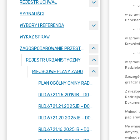
REJESTR UCHWAŁ
SYGNALIŚCI
WYBORY I REFERENDA
WYKAZ SPRAW
ZAGOSPODAROWANIE PRZESTRZENNE
REJESTR URBANISTYCZNY
MIEJSCOWE PLANY ZAGOSPODAROWANIA PRZESTRZENNEGO - W TRAKCIE OPRACOWANIA
PLAN OGÓLNY GMINY RADZIEJOWICE
RLD.6721.1.5.2019.IB – DOTYCZY FRAGMENTÓW MIEJSCOWOŚCI: KRZE DUŻE, ADAMÓW-PARCEL, RADZIEJOWICE
RLD.6721.21.2025.IB – DOTYCZY FRAGMENTU MIEJSCOWOŚCI: ZAZDROŚĆ
RLD.6721.20.2025.IB – DOTYCZY FRAGMENTU MIEJSCOWOŚCI: RADZIEJOWICE
RLD.6721.16.2025.IB – DOTYCZY DWÓCH FRAGMENTÓW MIEJSCOWOŚCI: KUKLÓWKA ZARZECZNA