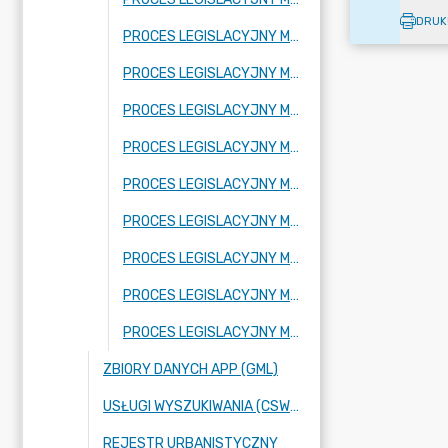
DRUK
PROCES LEGISLACYJNY MPZP OBEJMUJĄCY FRAGMENT MIEJSCOWOŚCI ADAMÓW-PARCEL ORAZ FRAGMENT MIEJSCOWOŚCI BUDY JÓZEFOWSKIE
PROCES LEGISLACYJNY MPZP OBEJMUJĄCY FRAGMENT MIEJSCOWOŚCI RADZIEJOWICE
PROCES LEGISLACYJNY MPZP OBEJMUJĄCY FRAGMENT MIEJSCOWOŚCI KRZYŻÓWKA
PROCES LEGISLACYJNY MPZP OBEJMUJĄCY FRAGMENT MIEJSCOWOŚCI BENENARD
PROCES LEGISLACYJNY MPZP OBEJMUJĄCY FRAGMENT MIEJSCOWOŚCI KORYTÓW A
PROCES LEGISLACYJNY MPZP OBEJMUJĄCY FRAGMENT MIEJSCOWOŚCI FRAGMENT MIEJSCOWOŚCI KURANÓW
PROCES LEGISLACYJNY MPZP OBEJMUJĄCY FRAGMENT MIEJSCOWOŚCI NOWE BUDY ORAZ FRAGMENT MIEJSCOWOŚCI BUDY JÓZEFOWSKIE
PROCES LEGISLACYJNY MPZP OBEJMUJĄCY FRAGMENTY MIEJSCOWOŚCI: KUKLÓWKA ZARZECZNA ORAZ BUDY JÓZEFOWSKIE
PROCES LEGISLACYJNY MPZP OBEJMUJĄCY FRAGMENT MIEJSCOWOŚCI NOWE BUDY
ZBIORY DANYCH APP (GML)
USŁUGI WYSZUKIWANIA (CSW), PRZEGLĄDANIA (WMS) ORAZ POBIERANIA (WFS),
REJESTR URBANISTYCZNY