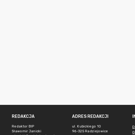
REDAKCJA
ADRES REDAKCJI
Redaktor BIP
ul. Kubickiego 10
D
Sławomir Janicki
96-325 Radziejowice
O