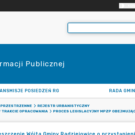
KON
rmacji Publicznej
ANSMISJE POSIEDZEŃ RG
RADA GMI
 PRZESTRZENNE
REJESTR URBANISTYCZNY
 TRAKCIE OPRACOWANIA
PROCES LEGISLACYJNY MPZP OBEJMUJĄ
szczenie Wójta Gminy Radziejowice o przystąpien