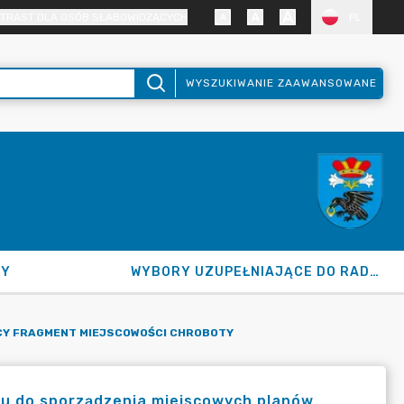
TRAST DLA OSÓB SŁABOWIDZĄCYCH
PL
WYSZUKIWANIE ZAAWANSOWANE
NY
WYBORY UZUPEŁNIAJĄCE DO RADY GMINY 2026
CY FRAGMENT MIEJSCOWOŚCI CHROBOTY
iu do sporządzenia miejscowych planów