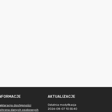
INFORMACJE
AKTUALIZACJE
Ostatnia modyfikacja
eklaracja dostępności
2026-08-07 10:55:40
chrona danych osobowych