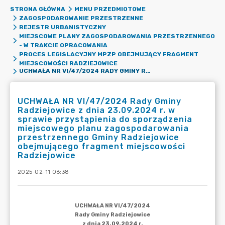
STRONA GŁÓWNA
MENU PRZEDMIOTOWE
ZAGOSPODAROWANIE PRZESTRZENNE
REJESTR URBANISTYCZNY
MIEJSCOWE PLANY ZAGOSPODAROWANIA PRZESTRZENNEGO
- W TRAKCIE OPRACOWANIA
PROCES LEGISLACYJNY MPZP OBEJMUJĄCY FRAGMENT
MIEJSCOWOŚCI RADZIEJOWICE
UCHWAŁA NR VI/47/2024 RADY GMINY RADZIEJOWICE Z DNIA 23.09.2024 R. W SPRAWIE PRZYSTĄPIENIA DO SPORZĄDZENIA MIEJSCOWEGO PLANU ZAGOSPODAROWANIA PRZESTRZENNEGO GMINY RADZIEJOWICE OBEJMUJĄCEGO FRAGMENT MIEJSCOWOŚCI RADZIEJOWICE
UCHWAŁA NR VI/47/2024 Rady Gminy
Radziejowice z dnia 23.09.2024 r. w
sprawie przystąpienia do sporządzenia
miejscowego planu zagospodarowania
przestrzennego Gminy Radziejowice
obejmującego fragment miejscowości
Radziejowice
2025-02-11 06:38