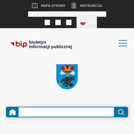
MAPA STRONY
INSTRUKCJA
KONTRAST DLA OSÓB SŁABOWIDZĄCYCH
PL
biuletyn
informacji publicznej