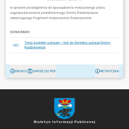
ODNOŚNIKI
Treść podjętej uchwały - link do Rejestru uchwał Gminy
Radziejowice
DRUKUJ
ZAPISZ DO PDF
METRYCZKA
Biuletyn Informacji Publicznej