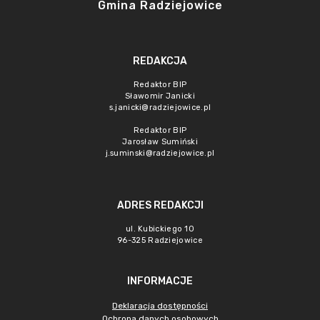
Gmina Radziejowice
REDAKCJA
Redaktor BIP
Sławomir Janicki
s.janicki@radziejowice.pl
Redaktor BIP
Jarosław Sumiński
j.suminski@radziejowice.pl
ADRES REDAKCJI
ul. Kubickiego 10
96-325 Radziejowice
INFORMACJE
Deklaracja dostępności
Ochrona danych osobowych